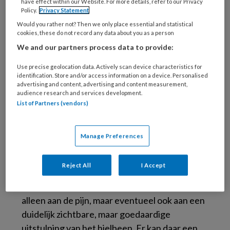
have effect within our Website. For more details, refer to our Privacy
Policy.
Privacy Statement
Haglundse exostose (Foto: Sciencia58; Creative Commons)
Would you rather not? Then we only place essential and statistical
De
naamgever
van deze blessure is de
cookies, these do not record any data about you as a person
Zweedse orthopedisch chirurg Patrick
We and our partners process data to provide:
Haglund, die de aandoening in 1928 voor het
Use precise geolocation data. Actively scan device characteristics for
eerst beschreef. De aandoening is ook bekend
identification. Store and/or access information on a device. Personalised
advertising and content, advertising and content measurement,
als de ‘pump bump’. Dat verwijst naar de
audience research and services development.
oorzaak: de harde bovenrand van pumps. Maar
List of Partners (vendors)
de blessure kan dus ook ontstaan omdat je
voeten te goed ingesnoerd zitten in je
Manage Preferences
wandelschoenen. Het zal je daarom niet
verbazen dat de pijn
aan bovenkant van de hiel
Reject All
I Accept
zit. Om precies te zijn: daar waar de
achillespees aanhecht. Je herkent het niet
alleen aan de pijn, maar eventueel ook aan een
duidelijk zichtbare, maar goedaardige
uitstulping van het hielbeen. Er kan daar een