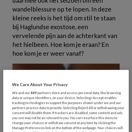
daarmee ook het seizoen om een
wandelblessure op te lopen. In deze
kleine reeks is het tijd om stil te staan
bij Haglundse exostose, een
vervelende pijn aan de achterkant van
het hielbeen. Hoe kom je eraan? En
hoe kom je er weer vanaf?
We Care About Your Privacy
We and our
889
partners store and access personal data, like browsing
data or unique identifiers, on your device. Selecting I Accept enables
tracking technologies to support the purposes shown under we and our
partners process data to provide. Selecting Reject All or withdrawing your
consent will disable them. If trackers are disabled, some content and ads
you see may not be as relevant to you. You can resurface this menu to
change your choices or withdraw consent at any time by clicking the
Manage Preferences link on the bottom of the webpage. Your choices will