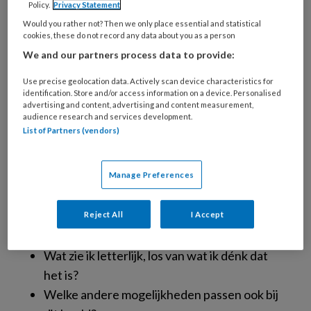
Policy.
Privacy Statement
degenen die hun eigen twijfel serieus nemen.
Would you rather not? Then we only place essential and statistical
Twijfel is echt geen tekortkoming, maar een
cookies, these do not record any data about you as a person
signaal.’ Twijfel is een teken van je brein dat er
We and our partners process data to provide:
iets niet helemaal klopt, dat je eerste diagnose
Use precise geolocation data. Actively scan device characteristics for
misschien toch niet correct is. Het is een
identification. Store and/or access information on a device. Personalised
aansporing om goed te onderzoeken wat er
advertising and content, advertising and content measurement,
audience research and services development.
precies met je cliënt aan de hand is.
List of Partners (vendors)
Vier vragen
Manage Preferences
Galimont geeft vier vragen die je verder
helpen als je twijfelt over wat je ziet bij je
Reject All
I Accept
cliënt:
Wat zie ik letterlijk, los van wat ik dénk dat
het is?
Welke andere mogelijkheden passen ook bij