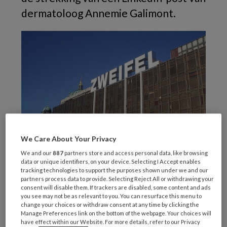
dermatoloog Annemie Galimont.
We Care About Your Privacy
We and our
887
partners store and access personal data, like browsing
data or unique identifiers, on your device. Selecting I Accept enables
tracking technologies to support the purposes shown under we and our
Twijfelpaleis in Berlijn 2005 (Foto: Andreas Praefcke; Creative Commons)
partners process data to provide. Selecting Reject All or withdrawing your
consent will disable them. If trackers are disabled, some content and ads
‘De beste zorgverleners die ik ken zijn niet
you see may not be as relevant to you. You can resurface this menu to
change your choices or withdraw consent at any time by clicking the
degenen die het snelst beslissen’, zo schrijft
Manage Preferences link on the bottom of the webpage. Your choices will
Annemie Galimont op
LinkedIn
. ‘Het zijn
have effect within our Website. For more details, refer to our Privacy