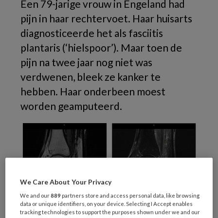
Een 79-jarige vrouw in Engeland had
pijn in haar rechtervoet. Haar huisarts
diagnosticeerde het als fasciitis
plantaris (‘hielspoor’). Maar toen de
pijn na twee jaar nog niet was
verdwenen, bleek ze kanker te
hebben. Haar onderbeen moest
worden geamputeerd.
We Care About Your Privacy
We and our
889
partners store and access personal data, like browsing
data or unique identifiers, on your device. Selecting I Accept enables
tracking technologies to support the purposes shown under we and our