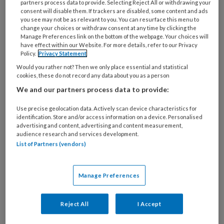
partners process data to provide. Selecting Reject All or withdrawing your
consent will disable them. If trackers are disabled, some content and ads
MRI's van de voet die de beschadiging laten zien (Foto: Royal Orthopaedic
you see may not be as relevant to you. You can resurface this menu to
Hospital)
change your choices or withdraw consent at any time by clicking the
Manage Preferences link on the bottom of the webpage. Your choices will
Haar behandelaars in het Royal Orthopaedic
have effect within our Website. For more details, refer to our Privacy
Hospital in Birmingham beschrijven in een
Policy.
Privacy Statement
artikel in
Cureus
de weg die deze vrouw heeft
Would you rather not? Then we only place essential and statistical
cookies, these do not record any data about you as a person
afgelegd. En ze vragen zich af wat er uit te
We and our partners process data to provide:
leren valt. De huisarts die fasciitis plantaris
diagnosticeerde, behandelde de patiënte met
Use precise geolocation data. Actively scan device characteristics for
identification. Store and/or access information on a device. Personalised
voetinjecties ter verlichting van de pijn. Die
advertising and content, advertising and content measurement,
pijn in haar rechtervoet bleef echter
audience research and services development.
List of Partners (vendors)
aanhouden. Na twee jaar meldde de patiënte
zich op de spoedeisende hulp. Het personeel
daar maakte een röntgenfoto van de
Manage Preferences
rechterenkel, en later ook een MRI. Deze
behandelaars stuurde haar vervolgens door
Reject All
I Accept
naar het gespecialiseerde ziekenhuis.