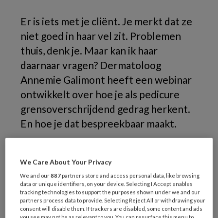
Er is iets met je cliënt. Je merkt dat ze
niet goed in haar vel zit. Problemen
thuis, denk je. Maar kan ik haar
daarnaar vragen? Dermatoloog
Annemie Galimont heeft een webinar
ontwikkelt over hoe je als pedicure
grensoverschrijdend gedrag herkent.
En hoe je dat bespreekbaar maakt.
We Care About Your Privacy
We and our
887
partners store and access personal data, like browsing
data or unique identifiers, on your device. Selecting I Accept enables
tracking technologies to support the purposes shown under we and our
partners process data to provide. Selecting Reject All or withdrawing your
consent will disable them. If trackers are disabled, some content and ads
you see may not be as relevant to you. You can resurface this menu to