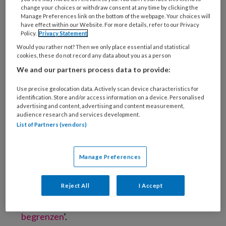
change your choices or withdraw consent at any time by clicking the
Manage Preferences link on the bottom of the webpage. Your choices will
have effect within our Website. For more details, refer to our Privacy
Policy.
Privacy Statement
(Beeld: Huidopleiding)
Would you rather not? Then we only place essential and statistical
‘Een gespannen houding. Een verhaal dat niet
cookies, these do not record any data about you as a person
helemaal klopt. Een cliënt die anders reageert
We and our partners process data to provide:
dan normaal. Een ouder die alle antwoorden
Use precise geolocation data. Actively scan device characteristics for
overneemt. Of een onderbuikgevoel dat blijft
identification. Store and/or access information on a device. Personalised
hangen, zonder dat je precies kunt benoemen
advertising and content, advertising and content measurement,
audience research and services development.
waarom’, zo schrijft Annemie Galimont op haar
List of Partners (vendors)
website
Huidopleiding
. Veel pedicures weten
niet goed hoe om te gaan met het vermoeden
Manage Preferences
dat de cliënt te maken heeft met
grensoverschrijdend gedrag. Daarom
Reject All
I Accept
ontwikkelde Galimont het webinar
‘
Grensoverschrijdend gedrag herkennen en
begrenzen
’.