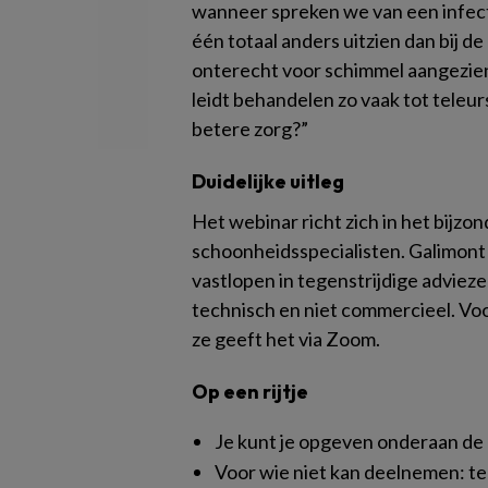
wanneer spreken we van een infect
één totaal anders uitzien dan bij
onterecht voor schimmel aangezien
leidt behandelen zo vaak tot teleur
betere zorg?”
Duidelijke uitleg
Het webinar richt zich in het bijzo
schoonheidsspecialisten. Galimont 
vastlopen in tegenstrijdige adviezen
technisch en niet commercieel. Voo
ze geeft het via Zoom.
Op een rijtje
Je kunt je opgeven onderaan de
Voor wie niet kan deelnemen: te