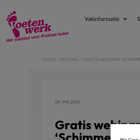
Vakinformatie
S
Voetenwerk
Magazine
HOME
NIEUWS
GRATIS WEBINAR ‘SCHIMM
08 JAN 2026
Gratis webina
‘Schimmelinfec
We Care 