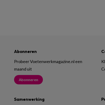
Abonneren
C
Probeer Voetenwerkmagazine.nl een
K
maand uit
C
Abonneren
Samenwerking
P