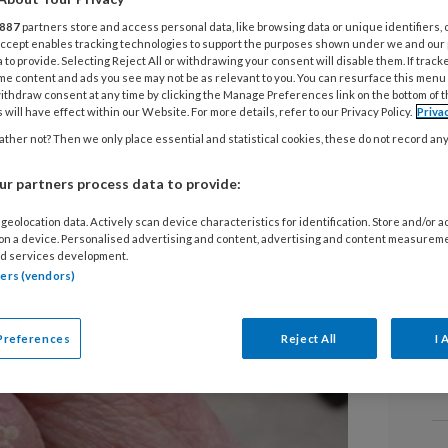
27
887
partners store and access personal data, like browsing data or unique identifiers, 
D
 Accept enables tracking technologies to support the purposes shown under we and our
 to provide. Selecting Reject All or withdrawing your consent will disable them. If track
me content and ads you see may not be as relevant to you. You can resurface this menu
ithdraw consent at any time by clicking the Manage Preferences link on the bottom of 
horen tot de meest voorkomende
20
 will have effect within our Website. For more details, refer to our Privacy Policy.
Priva
N
 maar tegelijk ook tot de meest
ther not? Then we only place essential and statistical cookies, these do not record an
v
” Dat zegt dermatoloog Annemie
g
r partners process data to provide:
dag 11 februari om 10.00 uur een
 verandering te brengen. Een speciaal
geolocation data. Actively scan device characteristics for identification. Store and/or 
 on a device. Personalised advertising and content, advertising and content measurem
7 
r op 13 januari.
d services development.
R
tners (vendors)
l
Preferences
Reject All
I 
1
N