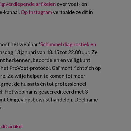
ig verdiepende artikelen
over voet- en
e-kanaal.
Op Instagram
vertaalde ze dit in
mont het webinar ‘
Schimmel diagnostiek en
dinsdag 13 januari van 18.15 tot 22.00 uur. Ze
unt herkennen, beoordelen en veilig kunt
 het ProVoet-protocol. Galimont richt zich op
ure. Ze wil je helpen te komen tot meer
 met de huisarts én tot professioneel
l. Het webinar is geaccrediteerd met 3
punt Omgevingsbewust handelen. Deelname
n.
 dit artikel