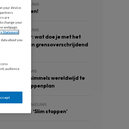
 MEI 2026
NIEUWS
on your device.
urf te twijfelen!
 partners
ers are
 to change your
the webpage.
 MEI 2026
NIEUWS
cy Statement
ieuw webinar: wat doe je met het
y data about you
ermoeden van grensoverschrijdend
edrag?
access
ent, audience
MEI 2026
NIEUWS
esistente schimmels wereldwijd te
ijf met vijfstappenplan
Accept
2 MAART 2026
NIEUWS
ieuwe cursus: ‘Slim stoppen’