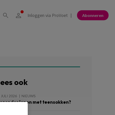
Inloggen via ProVoet
Abonneren
ees ook
 JULI 2026
NIEUWS
ezonder lopen met teensokken?