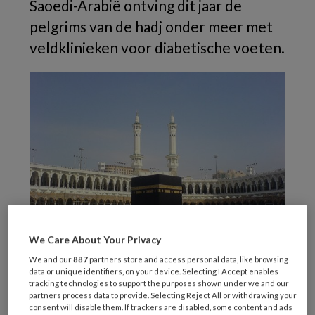
Saoedi-Arabië ontving dit jaar de
pelgrims van de hadj onder meer met
veldklinieken voor diabetische voeten.
We Care About Your Privacy
We and our
887
partners store and access personal data, like browsing
data or unique identifiers, on your device. Selecting I Accept enables
Tawaf om de Kaaba (Foto: Muhammad Mahdi Karim; Creative Commons)
tracking technologies to support the purposes shown under we and our
partners process data to provide. Selecting Reject All or withdrawing your
‘Deze veldklinieken, uitgerust met de
consent will disable them. If trackers are disabled, some content and ads