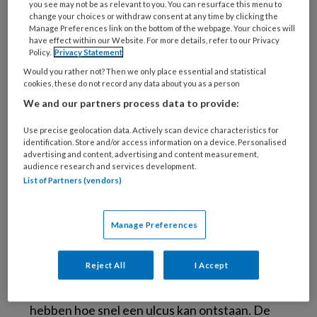
modernste medische apparatuur en bemand
you see may not be as relevant to you. You can resurface this menu to
change your choices or withdraw consent at any time by clicking the
door gekwalificeerd personeel, geven een
Manage Preferences link on the bottom of the webpage. Your choices will
duidelijk signaal af dat de gezondheid en
have effect within our Website. For more details, refer to our Privacy
Policy.
Privacy Statement
veiligheid van pelgrims topprioriteit hebben’,
Would you rather not? Then we only place essential and statistical
zo schrijft
News50.sa
. ‘Ze dragen ook bij aan
cookies, these do not record any data about you as a person
de verlichting van de druk op het openbare
We and our partners process data to provide:
gezondheidszorgsysteem in Mekka en de
Use precise geolocation data. Actively scan device characteristics for
heilige plaatsen, en zorgen voor een snelle en
identification. Store and/or access information on a device. Personalised
effectieve reactie op medische noodgevallen
advertising and content, advertising and content measurement,
audience research and services development.
met betrekking tot de voeten.’ De traditionele
List of Partners (vendors)
bedevaart naar Mekka – de
hadj
– werd
afgelopen zondag 31 mei afgesloten. De
Manage Preferences
diabetische voet is volgens News50 een van
de meest voorkomende complicaties onder de
Reject All
I Accept
pelgrims. Het platform suggereert dat veel
Mekkagangers die diabetes hebben, niet door
hebben hoe snel een ulcus kan ontstaan. De