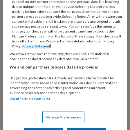
We and our
889
partners store and access personal data, like browsing
data or unique identifiers, on your device. Selecting I Accept enables
‘Voeten van mensen met diabetes en perifere
tracking technologies to support the purposes shown under we and our
neuropathie zijn kwetsbaar’, vertelt de
partners process data to provide. Selecting Reject All or withdrawing your
consent will disable them. If trackers are disabled, some content and ads
Amsterdamse onderzoeker Lisa Vossen, die
you see may not be as relevant to you. You can resurface this menu to
gespecialiseerd is in biomedische technologie.
change your choices or withdraw consent at any time by clicking the
Manage Preferences link on the bottom of the webpage. Your choices will
‘Draag je niet de juiste schoenen, dan kan er
have effect within our Website. For more details, refer to our Privacy
Policy.
Privacy Statement
een te hoge druk op de voet ontstaan. Dat
Would you rather not? Then we only place essential and statistical
vergroot het risico op wonden.’ Goede
cookies, these do not record any data about you as a person
voorlichting is daarom belangrijk. Ze verwijst
We and our partners process data to provide:
daarbij naar de ‘
Zorgmodule preventie
voetulcera
’ (p. 126).
Use precise geolocation data. Actively scan device characteristics for
identification. Store and/or access information on a device. Personalised
advertising and content, advertising and content measurement,
Op maat gemaakte schoenen
audience research and services development.
List of Partners (vendors)
Aan het
onderzoek
namen 126 patiënten deel
met diabetes, perifere neuropathie én een
Manage Preferences
voorgeschiedenis van ulcera. De ene helft van
de groep kreeg de gebruikelijke zorg,