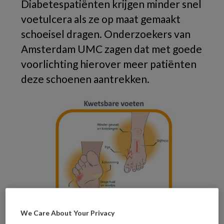
Diabetespatiënten krijgen minder snel
voetulcera als ze op maat gemaakt
schoeisel dragen. Onderzoekers van
Amsterdam UMC zagen dat met goede
voorlichting hierover meer patiënten
deze schoenen aantrekken.
We Care About Your Privacy
(Beeld: Amsterdam UMC)