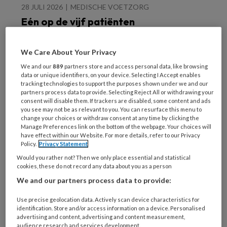
28 JULI 2026
MEDISCHE VOETZORG
Eén op de vijf patiënten
met voetulcera sterft bij
amputatie
We Care About Your Privacy
We and our
889
partners store and access personal data, like browsing
data or unique identifiers, on your device. Selecting I Accept enables
tracking technologies to support the purposes shown under we and our
partners process data to provide. Selecting Reject All or withdrawing your
consent will disable them. If trackers are disabled, some content and ads
you see may not be as relevant to you. You can resurface this menu to
change your choices or withdraw consent at any time by clicking the
24 JULI 2026
MEDISCHE VOETZORG
Manage Preferences link on the bottom of the webpage. Your choices will
Vlag kan nog niet uit
have effect within our Website. For more details, refer to our Privacy
Policy.
Privacy Statement
voor ulcera-sensors
Would you rather not? Then we only place essential and statistical
cookies, these do not record any data about you as a person
We and our partners process data to provide:
Use precise geolocation data. Actively scan device characteristics for
identification. Store and/or access information on a device. Personalised
advertising and content, advertising and content measurement,
audience research and services development.