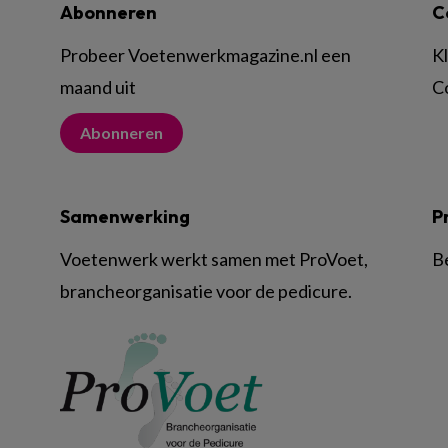
Abonneren
C
Probeer Voetenwerkmagazine.nl een
K
maand uit
C
Abonneren
Samenwerking
P
Voetenwerk werkt samen met ProVoet,
B
brancheorganisatie voor de pedicure.