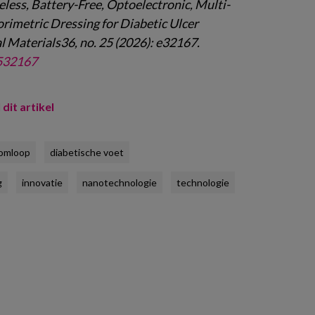
ireless, Battery-Free, Optoelectronic, Multi-
rimetric Dressing for Diabetic Ulcer
Materials36, no. 25 (2026): e32167.
2532167
 dit artikel
omloop
diabetische voet
g
innovatie
nanotechnologie
technologie