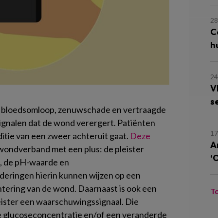
28
C
h
24
V
s
de bloedsomloop, zenuwschade en vertraagde
signalen dat de wond verergert. Patiënten
17
nditie van een zweer achteruit gaat.
Deze
A
 wondverband met een plus: de pleister
‘
e, de pH-waarde en
eringen hierin kunnen wijzen op een
chtering van de wond. Daarnaast is ook een
T
eister een waarschuwingssignaal. Die
e glucoseconcentratie en/of een veranderde