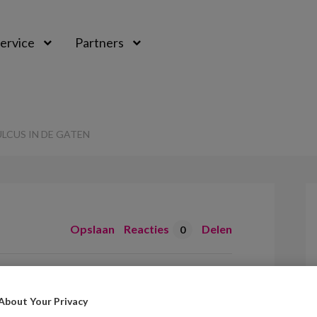
ervice
Partners
LCUS IN DE GATEN
Opslaan
Reacties
Delen
0
 houdt ulcus in de
About Your Privacy