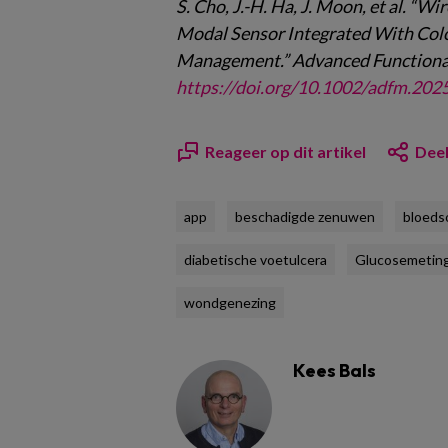
S. Cho, J.-H. Ha, J. Moon, et al. “W
Modal Sensor Integrated With Colo
Management.” Advanced Functional 
https://doi.org/10.1002/adfm.20
Reageer op dit artikel
Deel
app
beschadigde zenuwen
bloeds
diabetische voetulcera
Glucosemetin
wondgenezing
Kees Bals