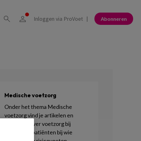
Inloggen via ProVoet
Abonneren
Medische voetzorg
Onder het thema Medische
voetzorg vind je artikelen en
berichten over voetzorg bij
cliënten of patiënten bij wie
sprake is van risicovoeten.