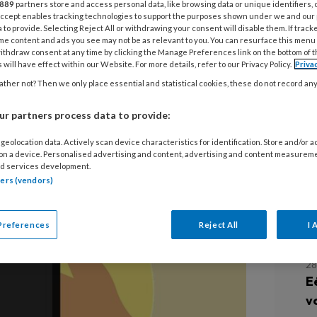
889
partners store and access personal data, like browsing data or unique identifiers, 
 Accept enables tracking technologies to support the purposes shown under we and our
 to provide. Selecting Reject All or withdrawing your consent will disable them. If track
me content and ads you see may not be as relevant to you. You can resurface this menu
ithdraw consent at any time by clicking the Manage Preferences link on the bottom of 
 will have effect within our Website. For more details, refer to our Privacy Policy.
Priva
 kunnen patiënten hun diabetische
ther not? Then we only place essential and statistical cookies, these do not record an
n op hun telefoon. Zuid-Koreaanse
kkelden deze innovatie.
r partners process data to provide:
L
geolocation data. Actively scan device characteristics for identification. Store and/or 
 on a device. Personalised advertising and content, advertising and content measurem
d services development.
tners (vendors)
4
O
d
Preferences
Reject All
I 
28
E
v