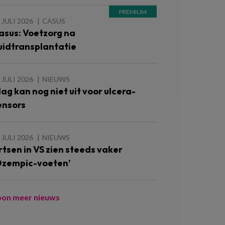
 JULI 2026
CASUS
asus: Voetzorg na
uidtransplantatie
 JULI 2026
NIEUWS
lag kan nog niet uit voor ulcera-
ensors
 JULI 2026
NIEUWS
rtsen in VS zien steeds vaker
Ozempic-voeten’
oon meer nieuws