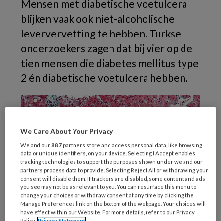
Mensen met diabetische voetulcera
blijken vaak ook niet-alcoholische
leververvetting te hebben. Turkse
onderzoekers zagen dat bij vier op de
tien mensen die diabetes mellitus type
2 én diabetische voetulcera hebben.
We Care About Your Privacy
We and our
887
partners store and access personal data, like browsing
data or unique identifiers, on your device. Selecting I Accept enables
tracking technologies to support the purposes shown under we and our
partners process data to provide. Selecting Reject All or withdrawing your
consent will disable them. If trackers are disabled, some content and ads
you see may not be as relevant to you. You can resurface this menu to
Niet-alcoholische leververvetting (Creative Commons)
change your choices or withdraw consent at any time by clicking the
Manage Preferences link on the bottom of the webpage. Your choices will
Metabole disfunctie-geassocieerde
have effect within our Website. For more details, refer to our Privacy
Policy.
Privacy Statement