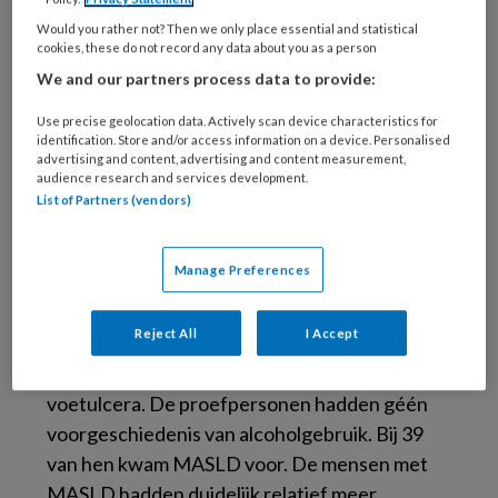
steatotische leverziekte (MASLD) is een
Would you rather not? Then we only place essential and statistical
nieuwe, overkoepelende naam voor wat niet-
cookies, these do not record any data about you as a person
alcoholische leververvetting werd genoemd.
We and our partners process data to provide:
Er vallen verschillende leveraandoeningen
Use precise geolocation data. Actively scan device characteristics for
onder. Het komt vaak voor bij mensen met
identification. Store and/or access information on a device. Personalised
overgewicht, obesitas en diabetes mellitus
advertising and content, advertising and content measurement,
audience research and services development.
type 2. Hoe vaak precies, dat was nog niet
List of Partners (vendors)
onderzocht.
Meer overgewicht
Manage Preferences
De onderzoekers keken
– onder andere met
Reject All
I Accept
echo’s – naar de lever van 100 mensen met
diabetes mellitus type 2 en diabetische
voetulcera. De proefpersonen hadden géén
voorgeschiedenis van alcoholgebruik. Bij 39
van hen kwam MASLD voor. De mensen met
MASLD hadden duidelijk relatief meer