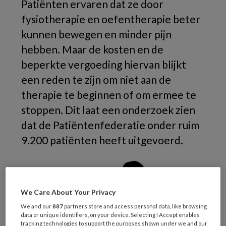
Patiënten ervaren dat ze door
fysiotherapie en oefentherapie beter
kunnen bewegen en minder pijn
hebben. Maar de kosten en de
beperkte vergoeding hiervan blijkt
een reden te zijn om niet aan de
therapie te beginnen of om ermee te
stoppen. Dit laat een onderzoek zien
dat de Patiëntenfederatie onder ruim
9.200 patiënten heeft uitgevoerd.
We Care About Your Privacy
We and our
887
partners store and access personal data, like browsing
data or unique identifiers, on your device. Selecting I Accept enables
tracking technologies to support the purposes shown under we and our