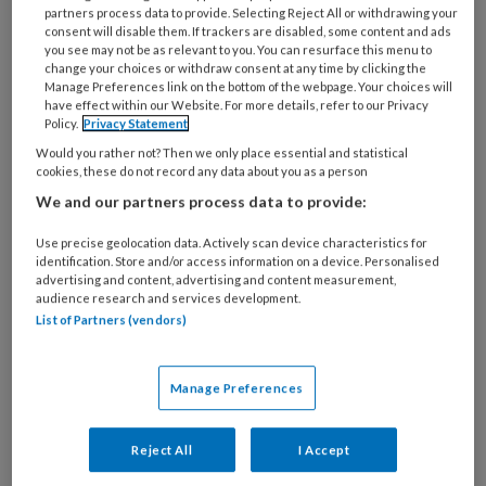
partners process data to provide. Selecting Reject All or withdrawing your
consent will disable them. If trackers are disabled, some content and ads
you see may not be as relevant to you. You can resurface this menu to
change your choices or withdraw consent at any time by clicking the
Manage Preferences link on the bottom of the webpage. Your choices will
have effect within our Website. For more details, refer to our Privacy
(Beeld: mohamed_hassan; Pixabay / Creative Commons)
Policy.
Privacy Statement
‘Dit
onderzoek
laat zien dat fysiotherapie voor
Would you rather not? Then we only place essential and statistical
cookies, these do not record any data about you as a person
veel mensen echt het verschil maakt in hun
We and our partners process data to provide:
dagelijks leven’, zegt Linda Daniels,
waarnemend directeur van
Use precise geolocation data. Actively scan device characteristics for
Patiëntenfederatie Nederland. ‘Zeker bij
identification. Store and/or access information on a device. Personalised
advertising and content, advertising and content measurement,
chronische klachten en na een operatie helpt
audience research and services development.
het patiënten om pijn te verminderen,
List of Partners (vendors)
vertrouwen te krijgen in hun lichaam en
kwaliteit toe te voegen aan hun leven.’
Manage Preferences
Een dikke 7
Reject All
I Accept
Van de deelnemers aan het onderzoek is 87