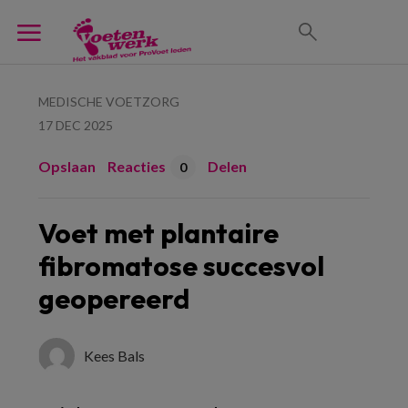
MEDISCHE VOETZORG
17 DEC 2025
Opslaan
Reacties
Delen
0
Voet met plantaire
fibromatose succesvol
geopereerd
Kees Bals