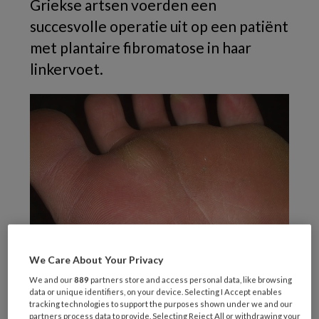
Griekse artsen voerden een
succesvolle operatie uit op een patiënt
met plantaire fibromatose in haar
linkervoet.
Plantaire fibromatose onder tweede teen (Foto: Alamaraine, Creative
We Care About Your Privacy
Commons)
We and our
889
partners store and access personal data, like browsing
Plantaire fibromatose komt zelden voor. De
data or unique identifiers, on your device. Selecting I Accept enables
tracking technologies to support the purposes shown under we and our
aandoening is ook bekend onder de naam
partners process data to provide. Selecting Reject All or withdrawing your