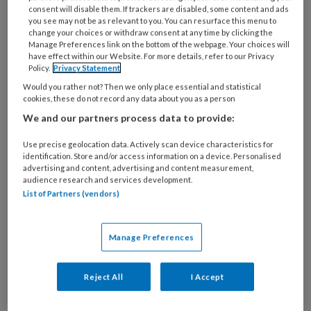
consent will disable them. If trackers are disabled, some content and ads
ziekte van Ledderhose
of als fibromatosis
you see may not be as relevant to you. You can resurface this menu to
plantaris fascialis. De aandoening kenmerkt
change your choices or withdraw consent at any time by clicking the
Manage Preferences link on the bottom of the webpage. Your choices will
zich door goedaardige, fibreuze knobbeltjes in
have effect within our Website. For more details, refer to our Privacy
de fascia plantaris. Er bestaat waarschijnlijk
Policy.
Privacy Statement
een relatie met trauma, leverziekte, diabetes
Would you rather not? Then we only place essential and statistical
cookies, these do not record any data about you as a person
mellitus, epilepsie en/of chronisch
We and our partners process data to provide:
alcoholgebruik. Meestal is deze aandoening
makkelijk te behandelen.
Use precise geolocation data. Actively scan device characteristics for
identification. Store and/or access information on a device. Personalised
advertising and content, advertising and content measurement,
Behandelingen hielpen niet
audience research and services development.
List of Partners (vendors)
Griekse artsen beschrijven in het
wetenschappelijke tijdschrift
Cureus
de casus
van een 32-jarige vrouw met pijnlijke
Manage Preferences
knobbeltjes aan de binnenzijde van haar
linkervoet, die al zes maanden aanwezig waren.
Reject All
I Accept
Ze had als therapie al niet-steroïde anti-