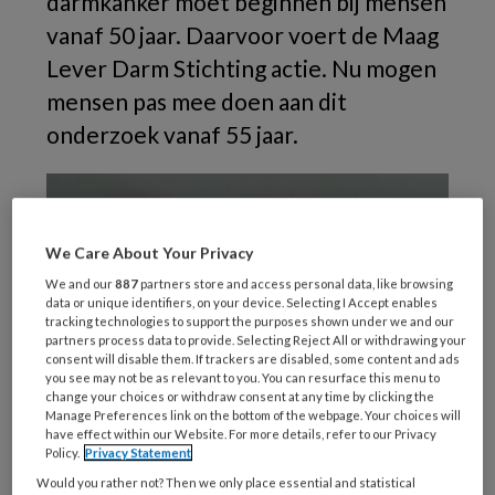
darmkanker moet beginnen bij mensen
vanaf 50 jaar. Daarvoor voert de Maag
Lever Darm Stichting actie. Nu mogen
mensen pas mee doen aan dit
onderzoek vanaf 55 jaar.
We Care About Your Privacy
We and our
887
partners store and access personal data, like browsing
data or unique identifiers, on your device. Selecting I Accept enables
tracking technologies to support the purposes shown under we and our
partners process data to provide. Selecting Reject All or withdrawing your
consent will disable them. If trackers are disabled, some content and ads
you see may not be as relevant to you. You can resurface this menu to
change your choices or withdraw consent at any time by clicking the
Manage Preferences link on the bottom of the webpage. Your choices will
have effect within our Website. For more details, refer to our Privacy
Policy.
Privacy Statement
Would you rather not? Then we only place essential and statistical