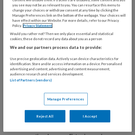
you see may not be as relevant to you. You can resurface this menu to
change your choices or withdraw consent at any time by clicking the
Manage Preferences link on the bottom of the webpage. Your choices will
have effect within our Website. For more details, refer to our Privacy
Policy.
Privacy Statement
Would you rather not? Then we only place essential and statistical
cookies, these do not record any data about you as a person
We and our partners process data to provide:
© loreanto / stock.adobe.com
Use precise geolocation data. Actively scan device characteristics for
identification. Store and/or access information on a device. Personalised
advertising and content, advertising and content measurement,
Patiënten kwamen in aanmerking voor
audience research and services development.
deelname als zij in de afgelopen vijf jaar
List of Partners (vendors)
diabetesgerelateerde voetcomplicaties
(amputatie, ulceratie en/of Charcot-
Manage Preferences
neuroarthropathie) hadden ervaren en
positief scoorden op diabetesklachten op een
Reject All
I Accept
gevalideerde screeningstool (DDS2).
Patiënten die in aanmerking kwamen vulden