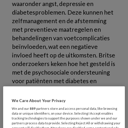
waaronder angst, depressie en
diabetesproblemen. Deze kunnen het
zelfmanagement en de afstemming
met preventieve maatregelen en
behandelingen van voetcomplicaties
beïnvloeden, wat een negatieve
invloed heeft op de uitkomsten. Britse
onderzoekers keken hoe het gesteld is
met de psychosociale ondersteuning
voor patiënten met diabetes en
voetcomplicaties in de kustgebieden
(waar een hoge ziektelast is).
We Care About Your Privacy
We and our
889
partners store and access personal data, like browsing
data or unique identifiers, on your device. Selecting I Accept enables
tracking technologies to support the purposes shown under we and our
partners process data to provide. Selecting Reject All or withdrawing your
consent will disable them. If trackers are disabled, some content and ads