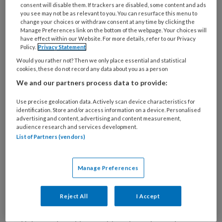
consent will disable them. If trackers are disabled, some content and ads
De organisator van het congres was de
you see may not be as relevant to you. You can resurface this menu to
American Diabetes Association. Het artikel dat
change your choices or withdraw consent at any time by clicking the
Manage Preferences link on the bottom of the webpage. Your choices will
de artsen uitdeelden, is het
voorwoord van
have effect within our Website. For more details, refer to our Privacy
Diabetes Care
. De diabetesvereniging geeft
Policy.
Privacy Statement
dit tijdschrift uit. Steven E. Kahn, de
Would you rather not? Then we only place essential and statistical
cookies, these do not record any data about you as a person
hoofdredacteur van Diabetes Care, was een
We and our partners process data to provide:
van de schrijvers van dit voorwoord, en een
van de artsen die uit het congresgebouw
Use precise geolocation data. Actively scan device characteristics for
identification. Store and/or access information on a device. Personalised
werden gezet. Een video van
MedPage Today
advertising and content, advertising and content measurement,
toont het gedwongen vertrek van de
audience research and services development.
List of Partners (vendors)
onderzoekers. Hoogleraar Aaron Kelly, die ook
het pand moest verlaten, zei tegen de
New
York Times
: ‘Ze probeerden ons duidelijk te
Manage Preferences
intimideren.’
Reject All
I Accept
Sprekers mochten niet meer naar binnen