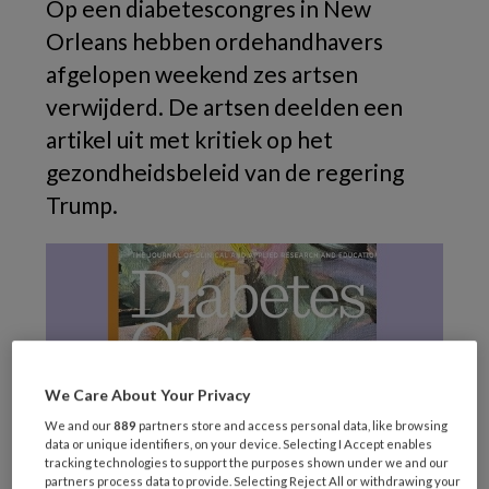
Op een diabetescongres in New
Orleans hebben ordehandhavers
afgelopen weekend zes artsen
verwijderd. De artsen deelden een
artikel uit met kritiek op het
gezondheidsbeleid van de regering
Trump.
We Care About Your Privacy
We and our
889
partners store and access personal data, like browsing
data or unique identifiers, on your device. Selecting I Accept enables
tracking technologies to support the purposes shown under we and our
(Beeld: Diabetes Care)
partners process data to provide. Selecting Reject All or withdrawing your