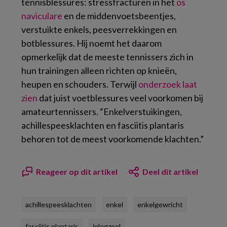
tennisblessures: stressfracturen in het
os
naviculare
en de middenvoetsbeentjes,
verstuikte enkels, peesverrekkingen en
botblessures. Hij noemt het daarom
opmerkelijk dat de meeste tennissers zich in
hun trainingen alleen richten op knieën,
heupen en schouders. Terwijl
onderzoek laat
zien
dat juist voetblessures veel voorkomen bij
amateurtennissers. “Enkelverstuikingen,
achillespeesklachten en fasciitis plantaris
behoren tot de meest voorkomende klachten.”
Reageer op dit artikel
Deel dit artikel
achillespeesklachten
enkel
enkelgewricht
fasciitis plantaris
inlegzool