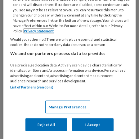
Cardiff (Wales), zet in het populair
consent will disable them. If trackers are disabled, some content and ads
wetenschappelijke
The Conversation
op een
you see may not be as relevant to you. You can resurface this menu to
change your choices or withdraw consent at any time by clicking the
rijtje
waar je als voetenspecialist op moet
Manage Preferences link on the bottom of the webpage. Your choices will
letten
tijdens het tennistoernooi op
have effect within our Website. For more details, refer to our Privacy
Policy.
Privacy Statement
Wimbledon. En: het risico dat topspelers lopen
Would you rather not? Then we only place essential and statistical
tijdens hun wedstrijden, loopt iedereen die
cookies, these do not record any data about you as a person
een tennisracket oppakt. “Elke service begint
We and our partners process data to provide:
met een afzet vanuit de tenen,” zo schrijft
Use precise geolocation data. Actively scan device characteristics for
Gwynne. “Bij elke rally verplaats je je gewicht
identification. Store and/or access information on a device. Personalised
ergens tussen je hiel en je voorvoet. In
advertising and content, advertising and content measurement,
audience research and services development.
tegenstelling tot sporten met lineaire
List of Partners (vendors)
bewegingen, zoals sprinten, oefen je bij tennis
een constante belasting uit op je voeten en
Manage Preferences
enkels. Een belasting die in alle richtingen kan
gaan. Niet voor niets zijn dit twee van de meest
Reject All
I Accept
geblesseerde lichaamsdelen in de sport.”