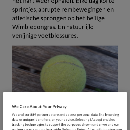
het hart weer ophalen. Elke dag korte
sprintjes, abrupte rembewegingen en
atletische sprongen op het heilige
Wimbledongras. En natuurlijk:
venijnige voetblessures.
We Care About Your Privacy
We and our
889
partners store and access personal data, like browsing
data or unique identifiers, on your device. Selecting I Accept enables
Podiatrist
Craig Gwynne
, van de universiteit in
tracking technologies to support the purposes shown under we and our
partners process data to provide. Selecting Reject All or withdrawing your