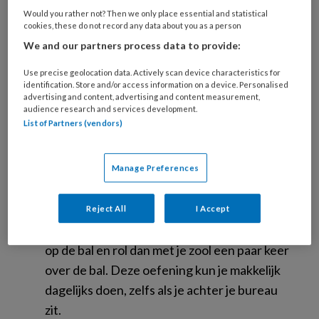
een goede sneaker,’ zo vertelt in de Belgische
Would you rather not? Then we only place essential and statistical
krant
Nieuwsblad
podoloog (podotherapeut
cookies, these do not record any data about you as a person
zouden wij zeggen)
Jorden Stroobants
. ‘Dat
We and our partners process data to provide:
kan zorgen voor blessures of overbelasting. Je
Use precise geolocation data. Actively scan device characteristics for
kunt problemen grotendeels vermijden door
identification. Store and/or access information on a device. Personalised
advertising and content, advertising and content measurement,
enkele simpele oefeningen.’ Daarvoor geeft hij
audience research and services development.
twee tips.
List of Partners (vendors)
Twee oefeningen
Manage Preferences
Met een tennisbal kun je de pezen onder de
voet masseren. Leg daarvoor de bal op een
Reject All
I Accept
vlakke ondergrond, zet de zool van je voet
op de bal en rol dan met je zool een paar keer
over de bal. Deze oefening kun je makkelijk
dagelijks doen, zelfs als je achter je bureau
zit.