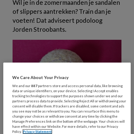
Wil je in de zomermaanden je sandalen
of slippers aantrekken? Train dan je
voeten! Dat adviseert podoloog
Jorden Stroobants.
We Care About Your Privacy
We and our
887
partners store and access personal data, like browsing
data or unique identifiers, on your device. Selecting I Accept enables
tracking technologies to support the purposes shown under we and our
partners process data to provide. Selecting Reject All or withdrawing your
consent will disable them. If trackers are disabled, some content and ads
(Foto: Voetenwerk)
you see may not be as relevant to you. You can resurface this menu to
change your choices or withdraw consent at any time by clicking the
‘Sandalen en slippers zijn leuk, maar ze geven
Manage Preferences link on the bottom of the webpage. Your choices will
have effect within our Website. For more details, refer to our Privacy
de voet ook een stuk minder steun dan pakweg
Policy.
Privacy Statement