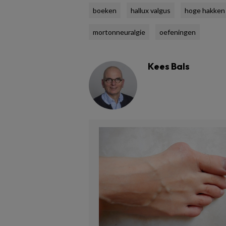
boeken
hallux valgus
hoge hakken
mortonneuralgie
oefeningen
Kees Bals