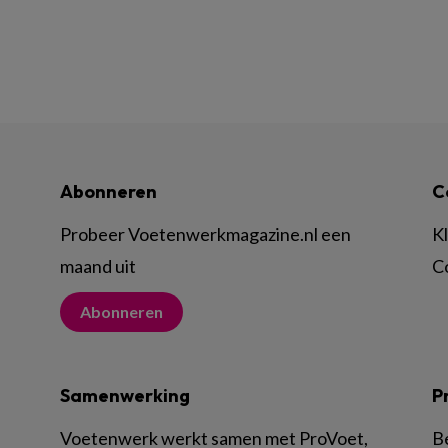
Abonneren
C
Probeer Voetenwerkmagazine.nl een
K
maand uit
C
Abonneren
Samenwerking
P
Voetenwerk werkt samen met ProVoet,
B