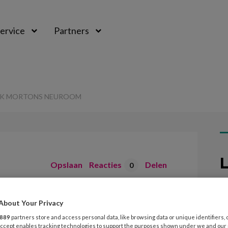
ervice
Partners
AK MORTONS NEUROOM
L
Opslaan
Reacties
Delen
0
31
er aanpak
V
About Your Privacy
sl
oom
889
partners store and access personal data, like browsing data or unique identifiers, 
 Accept enables tracking technologies to support the purposes shown under we and our