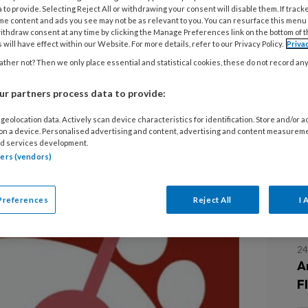
 to provide. Selecting Reject All or withdrawing your consent will disable them. If track
me content and ads you see may not be as relevant to you. You can resurface this menu
10
ithdraw consent at any time by clicking the Manage Preferences link on the bottom of 
F
 will have effect within our Website. For more details, refer to our Privacy Policy.
Priva
b
ther not? Then we only place essential and statistical cookies, these do not record an
Mortons neuroom’ helpt cliënten om
r partners process data to provide:
9 
geolocation data. Actively scan device characteristics for identification. Store and/or 
R
 on a device. Personalised advertising and content, advertising and content measurem
d services development.
tners (vendors)
26
W
Preferences
Reject All
I 
e
24
A
F