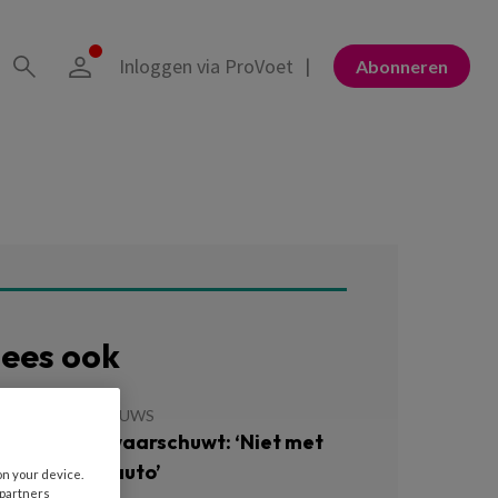
Inloggen via ProVoet
Abonneren
ees ook
 JULI 2026
NIEUWS
erzekeraar waarschuwt: ‘Niet met
ippers in de auto’
on your device.
 partners