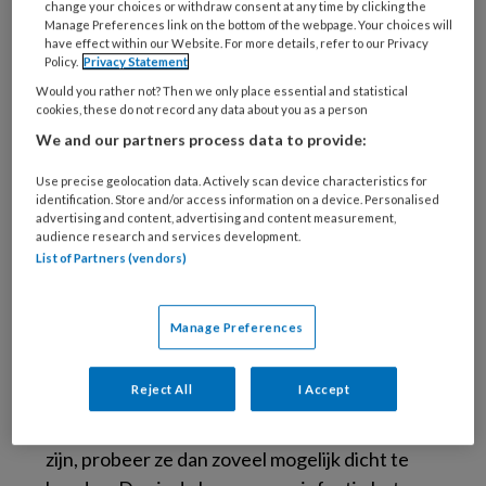
change your choices or withdraw consent at any time by clicking the
mee in de grootste: de
Nijmeegse Vierdaagse
Manage Preferences link on the bottom of the webpage. Your choices will
(die dit jaar van 15 t/m 18 juli is). In zijn
have effect within our Website. For more details, refer to our Privacy
Policy.
Privacy Statement
programma
Goeidag Haandrikman
deed hij na
Would you rather not? Then we only place essential and statistical
afloop verslag van de gevolgen: de blaren op
cookies, these do not record any data about you as a person
zijn voet. Hij vroeg medisch pedicure
We and our partners process data to provide:
Clementine de Haan
uit Borculo wat hij
Use precise geolocation data. Actively scan device characteristics for
daarmee aan moest.
identification. Store and/or access information on a device. Personalised
advertising and content, advertising and content measurement,
audience research and services development.
Niet prikken!
List of Partners (vendors)
Clementine kent de gevolgen van het
Nijmeegse evenement. “Ik heb klanten die elk
Manage Preferences
jaar een afspraak inplannen in de week daarna.
Met de zeer grote blaren kan ik niet veel. Die
Reject All
I Accept
cliënten stuur ik door naar de dokter.” Maar je
kunt ook veel zelf doen. “Als de blaren dicht
zijn, probeer ze dan zoveel mogelijk dicht te