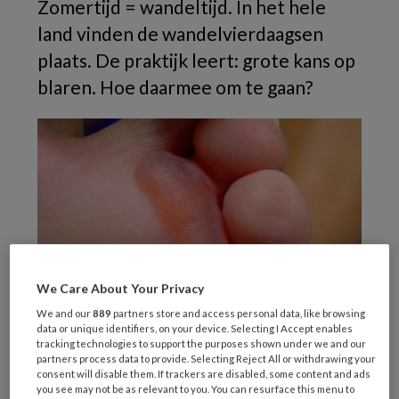
Zomertijd = wandeltijd. In het hele
land vinden de wandelvierdaagsen
plaats. De praktijk leert: grote kans op
blaren. Hoe daarmee om te gaan?
We Care About Your Privacy
We and our
889
partners store and access personal data, like browsing
data or unique identifiers, on your device. Selecting I Accept enables
tracking technologies to support the purposes shown under we and our
partners process data to provide. Selecting Reject All or withdrawing your
consent will disable them. If trackers are disabled, some content and ads
Radiomaker Bert Haandrikman liep vorig jaar
you see may not be as relevant to you. You can resurface this menu to