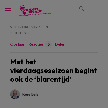
VOETZORG ALGEMEEN
11 JUN 2025
Opslaan
Reacties
Delen
0
Met het
vierdaagseseizoen begint
ook de ‘blarentijd’
Kees Bals