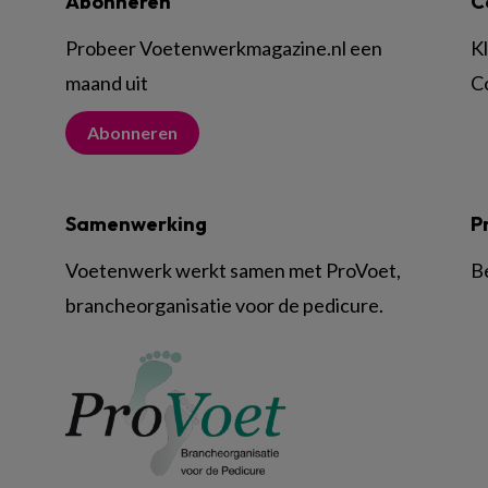
Abonneren
C
Probeer Voetenwerkmagazine.nl een
K
maand uit
C
Abonneren
Samenwerking
P
Voetenwerk werkt samen met ProVoet,
B
brancheorganisatie voor de pedicure.