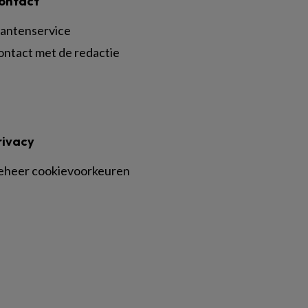
ontact
lantenservice
ontact met de redactie
rivacy
eheer cookievoorkeuren