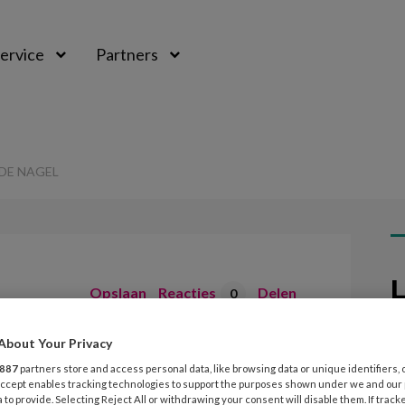
ervice
Partners
DE NAGEL
L
Opslaan
Reacties
Delen
0
20
About Your Privacy
groeiende nagel
N
887
partners store and access personal data, like browsing data or unique identifiers, 
v
 Accept enables tracking technologies to support the purposes shown under we and our
 to provide. Selecting Reject All or withdrawing your consent will disable them. If track