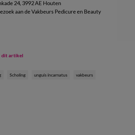
nkade 24, 3992 AE Houten
tis bezoek aan de Vakbeurs Pedicure en Beauty
 dit artikel
g
Scholing
unguis incarnatus
vakbeurs