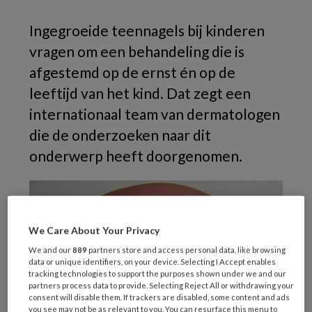
Ingegroeide teennagels bij kinderen
vragen om een behandeling die is
afgestemd op de ernst én op de
leeftijd van het kind. Dat zegt een
internationaal team van dermatologen
die de onderzoeken naar dit
onderwerp heeft doorgenomen.
We Care About Your Privacy
We and our
889
partners store and access personal data, like browsing
data or unique identifiers, on your device. Selecting I Accept enables
tracking technologies to support the purposes shown under we and our
partners process data to provide. Selecting Reject All or withdrawing your
consent will disable them. If trackers are disabled, some content and ads
you see may not be as relevant to you. You can resurface this menu to