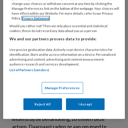
change your choices or withdraw consent at any time by clicking the
Manage Preferences link on the bottom of the webpage. Your choices will
have effect within our Website. For more details, refer to our Privacy
Policy.
Privacy Statement
Ingegroeide teennagel (bij volwassene) (Foto: ExistentialExplosion;
Creative Commons)
Would you rather not? Then we only place essential and statistical
cookies, these do not record any data about you as a person
Ingegroeide teennagels komen veel voor bij
We and our partners process data to provide:
kinderen, met name bij adolescenten. De
behandeling hiervan is soms conservatief en
Use precise geolocation data. Actively scan device characteristics for
identification. Store and/or access information on a device. Personalised
soms chirurgisch. Maar wat nu de beste manier
advertising and content, advertising and content measurement,
is, daarover zijn artsen het tot nu toe niet eens.
audience research and services development.
List of Partners (vendors)
De
onderzoekers
uit Brazilië, Zwitserland,
Duitsland en België stelden daarom een
praktisch plan van aanpak op. Dat deden ze op
Manage Preferences
basis van al het onderzoek dat ze hierover
konden vinden. De ernst van de
unguis
Reject All
I Accept
incarnatus
en de leeftijd van de patiënt zijn
leidend bij de behandeling, zo stellen deze
artsen. Daarnaast raden ze aan om goed te