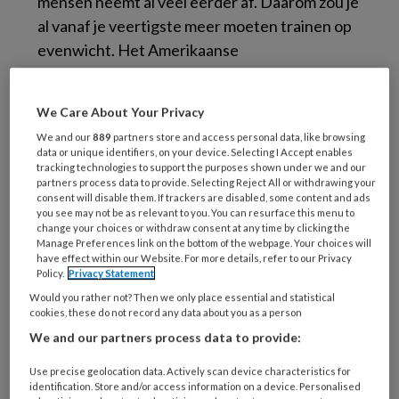
mensen neemt al veel eerder af. Daarom zou je
al vanaf je veertigste meer moeten trainen op
evenwicht. Het Amerikaanse
gezondheidsplatform
Eat This, Not That!
zet
vijf testen
op een rij om vast te stellen hoe
We Care About Your Privacy
makkelijk jij je evenwicht nog bewaart. Een
We and our
889
partners store and access personal data, like browsing
handige tip voor je cliënten.
data or unique identifiers, on your device. Selecting I Accept enables
tracking technologies to support the purposes shown under we and our
partners process data to provide. Selecting Reject All or withdrawing your
Balanceren op één been
consent will disable them. If trackers are disabled, some content and ads
you see may not be as relevant to you. You can resurface this menu to
Balanceer blootvoets op één been, op een
change your choices or withdraw consent at any time by clicking the
Manage Preferences link on the bottom of the webpage. Your choices will
vlakke, stevige ondergrond.
have effect within our Website. For more details, refer to our Privacy
Policy.
Privacy Statement
Je richt daarbij je blik naar voren en slaat je
Would you rather not? Then we only place essential and statistical
armen over elkaar.
cookies, these do not record any data about you as a person
Het been dat je opheft, raakt niet je andere
We and our partners process data to provide:
been.
Use precise geolocation data. Actively scan device characteristics for
Je houdt je been zeven seconden van de
identification. Store and/or access information on a device. Personalised