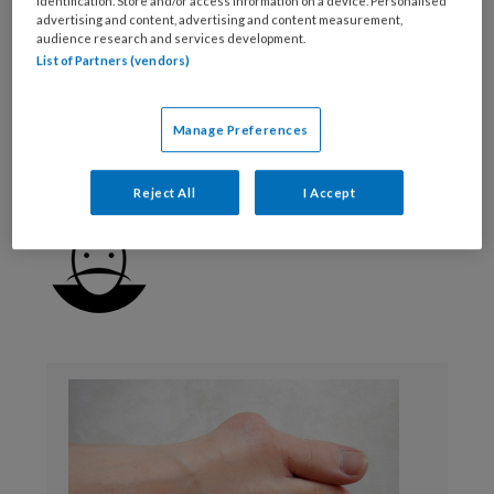
identification. Store and/or access information on a device. Personalised
advertising and content, advertising and content measurement,
audience research and services development.
drukplekken
gait analysis
hallux valgus
List of Partners (vendors)
overpronatie
platvoet
schoenslijtage
Manage Preferences
slijtagepatroon
Reject All
I Accept
Webredactie