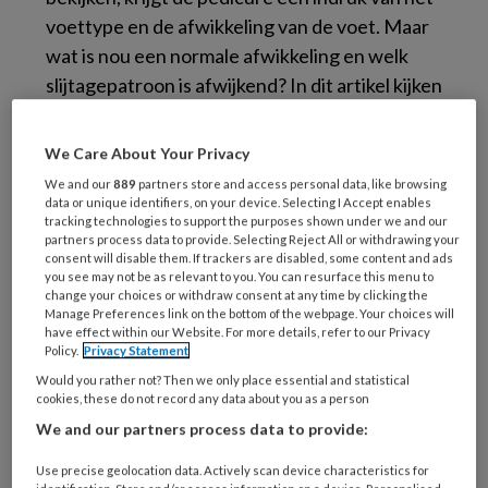
voettype en de afwikkeling van de voet. Maar
wat is nou een normale afwikkeling en welk
slijtagepatroon is afwijkend? In dit artikel kijken
we naar de normale afwikkeling om zo te
bepalen wat een afwijkend patroon is. Deze
We Care About Your Privacy
kennis is voor een pedicure noodzakelijk om
We and our
889
partners store and access personal data, like browsing
door te kunnen verwijzen bij terugkerende
data or unique identifiers, on your device. Selecting I Accept enables
tracking technologies to support the purposes shown under we and our
voetproblemen.
partners process data to provide. Selecting Reject All or withdrawing your
consent will disable them. If trackers are disabled, some content and ads
you see may not be as relevant to you. You can resurface this menu to
Achtergrond Wat kunnen schoenen de
change your choices or withdraw consent at any time by clicking the
pedicure vertellen? Podopost december
Manage Preferences link on the bottom of the webpage. Your choices will
have effect within our Website. For more details, refer to our Privacy
2014;27 (
PDF)
Policy.
Privacy Statement
Would you rather not? Then we only place essential and statistical
cookies, these do not record any data about you as a person
We and our partners process data to provide:
Reageer op dit artikel
Deel dit artikel
Use precise geolocation data. Actively scan device characteristics for