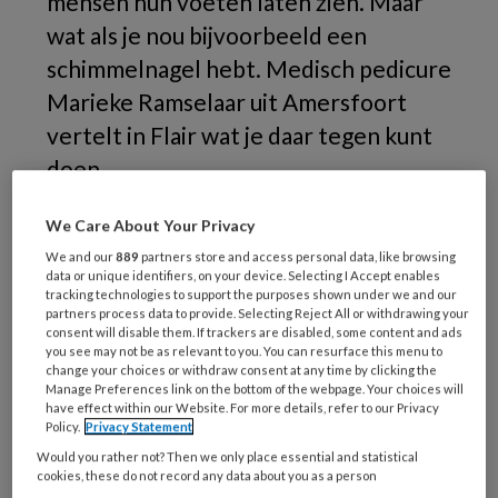
mensen hun voeten laten zien. Maar
wat als je nou bijvoorbeeld een
schimmelnagel hebt. Medisch pedicure
Marieke Ramselaar uit Amersfoort
vertelt in Flair wat je daar tegen kunt
doen.
We Care About Your Privacy
We and our
889
partners store and access personal data, like browsing
data or unique identifiers, on your device. Selecting I Accept enables
tracking technologies to support the purposes shown under we and our
partners process data to provide. Selecting Reject All or withdrawing your
consent will disable them. If trackers are disabled, some content and ads
you see may not be as relevant to you. You can resurface this menu to
change your choices or withdraw consent at any time by clicking the
Manage Preferences link on the bottom of the webpage. Your choices will
have effect within our Website. For more details, refer to our Privacy
Policy.
Privacy Statement
Would you rather not? Then we only place essential and statistical
cookies, these do not record any data about you as a person