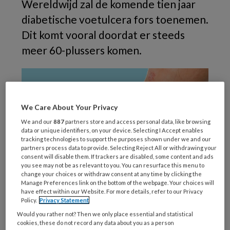
Wereldwijd zal de komende tien jaar
diabetische voetulcera fors toenemen.
Dit komt vooral doordat er steeds
meer 60-plussers komen.
We Care About Your Privacy
We and our
887
partners store and access personal data, like browsing
data or unique identifiers, on your device. Selecting I Accept enables
tracking technologies to support the purposes shown under we and our
partners process data to provide. Selecting Reject All or withdrawing your
consent will disable them. If trackers are disabled, some content and ads
you see may not be as relevant to you. You can resurface this menu to
change your choices or withdraw consent at any time by clicking the
Manage Preferences link on the bottom of the webpage. Your choices will
De Wereldgezondheidsorganisatie (WHO)
have effect within our Website. For more details, refer to our Privacy
gaat ervan uit dat over vijf jaar één op de zes
Policy.
Privacy Statement
mensen ouder is dan zestig. Over 25 jaar zal
Would you rather not? Then we only place essential and statistical
cookies, these do not record any data about you as a person
het aantal 60-plussers wereldwijd verdubbeld