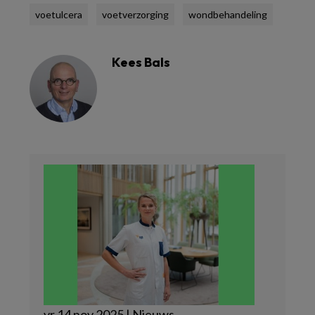
voetulcera
voetverzorging
wondbehandeling
Kees Bals
vr 14 nov 2025 | Nieuws