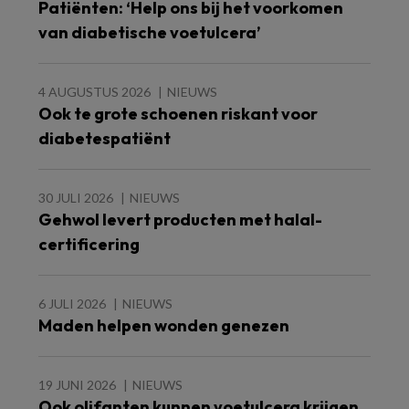
Patiënten: ‘Help ons bij het voorkomen
van diabetische voetulcera’
4 AUGUSTUS 2026
NIEUWS
Ook te grote schoenen riskant voor
diabetespatiënt
30 JULI 2026
NIEUWS
Gehwol levert producten met halal-
certificering
6 JULI 2026
NIEUWS
Maden helpen wonden genezen
19 JUNI 2026
NIEUWS
Ook olifanten kunnen voetulcera krijgen