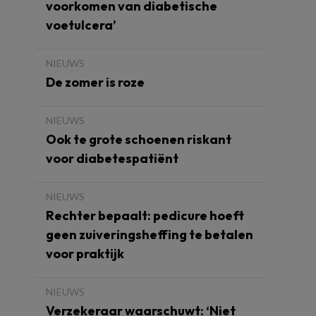
voorkomen van diabetische
voetulcera’
NIEUWS
De zomer is roze
NIEUWS
Ook te grote schoenen riskant
voor diabetespatiënt
NIEUWS
Rechter bepaalt: pedicure hoeft
geen zuiveringsheffing te betalen
voor praktijk
NIEUWS
Verzekeraar waarschuwt: ‘Niet