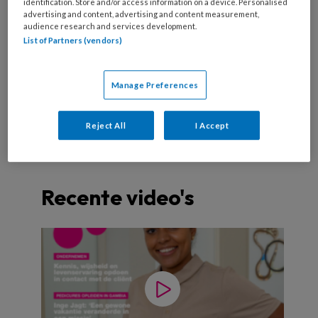
identification. Store and/or access information on a device. Personalised
advertising and content, advertising and content measurement,
audience research and services development.
ondernemen
social media
List of Partners (vendors)
Maureen Limpens
Manage Preferences
Reject All
I Accept
Recente video's