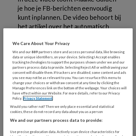
je hoe je FB-berichten eenvoudig
kunt inplannen. De video behoort bij
het artikel over het automatisch
inplannen van social media
berichten in Podopost nr. 9, 2020.
We Care About Your Privacy
We and our
889
partners store and access personal data, like browsing
data or unique identifiers, on your device. Selecting I Accept enables
tracking technologies to support the purposes shown under we and our
partners process data to provide. Selecting Reject All or withdrawing your
consent will disable them. If trackers are disabled, some content and ads
you see may not be as relevant to you. You can resurface this menu to
change your choices or withdraw consent at any time by clicking the
Manage Preferences link on the bottom of the webpage. Your choices will
have effect within our Website. For more details, refer to our Privacy
Policy.
Privacy Statement
Would you rather not? Then we only place essential and statistical
cookies, these do not record any data about you as a person
We and our partners process data to provide:
Reageer op dit artikel
Use precise geolocation data. Actively scan device characteristics for
Deel dit artikel