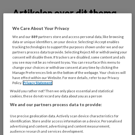
Artikelen over dit thema
We Care About Your Privacy
We and our
889
partners store and access personal data, like browsing
3 AUGUSTUS 2026
NIEUWS
ONDERNEMEN
data or unique identifiers, on your device. Selecting I Accept enables
tracking technologies to support the purposes shown under we and our
partners process data to provide. Selecting Reject All or withdrawing your
consent will disable them. If trackers are disabled, some content and ads
you see may not be as relevant to you. You can resurface this menu to
change your choices or withdraw consent at any time by clicking the
Manage Preferences link on the bottom of the webpage. Your choices will
have effect within our Website. For more details, refer to our Privacy
Policy.
Privacy Statement
Would you rather not? Then we only place essential and statistical
cookies, these do not record any data about you as a person
We and our partners process data to provide:
Use precise geolocation data. Actively scan device characteristics for
identification. Store and/or access information on a device. Personalised
advertising and content, advertising and content measurement,
audience research and services development.
Rechter bepaalt: pedicure hoeft