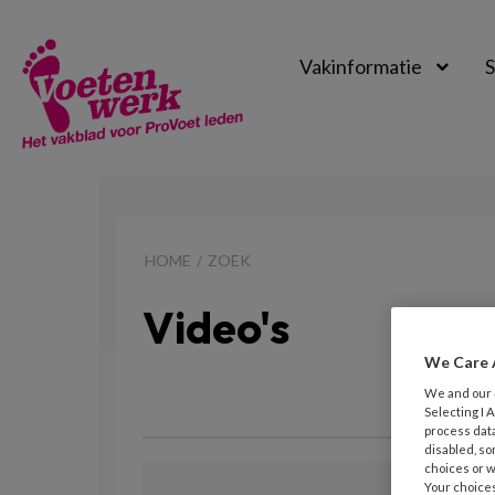
Vakinformatie
S
Voetenwerk
Magazine
HOME
ZOEK
Video's
We Care 
We and our
Selecting I
process data
disabled, so
choices or w
Your choices