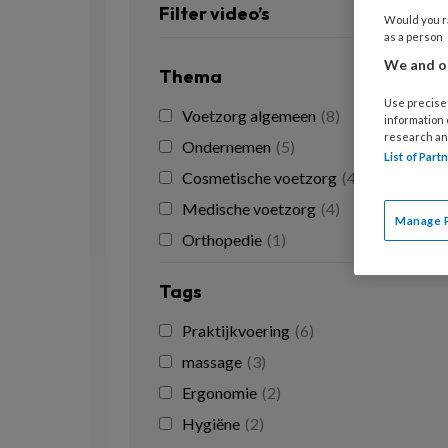
Filter video’s
Would you ra
as a person
We and ou
Thema
Use precise 
Voetzorg algemeen
(8)
information
research an
Ondernemen
(5)
List of Par
Cosmetische voetzorg
(4)
Medische voetzorg
(4)
Manage 
Orthopedie
(1)
Tags
Praktijkvoering
(6)
massage
(3)
Ergonomie
(2)
Hygiëne
(2)