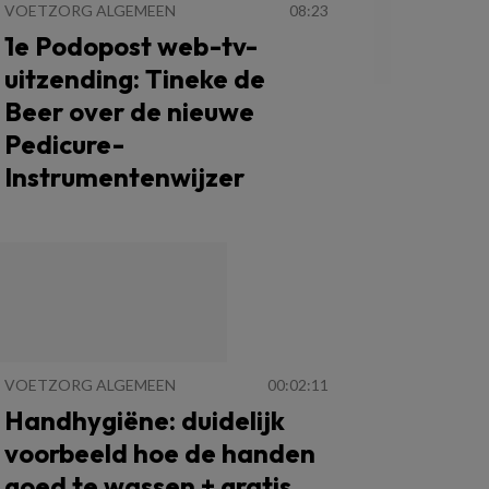
VOETZORG ALGEMEEN
08:23
1e Podopost web-tv-
uitzending: Tineke de
Beer over de nieuwe
Pedicure-
Instrumentenwijzer
VOETZORG ALGEMEEN
00:02:11
Handhygiëne: duidelijk
voorbeeld hoe de handen
goed te wassen + gratis