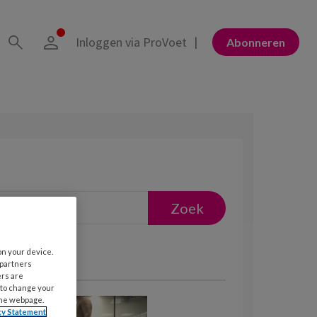
Inloggen via ProVoet
Abonneren
on your device.
 partners
ers are
 to change your
the webpage.
cy Statement