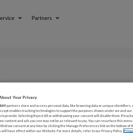
ervice
Partners
About Your Privacy
889
partners store and access personal data, like browsing data or unique identifiers, 
 Accept enables tracking technologies to support the purposes shown under we and our
 to provide. Selecting Reject All or withdrawing your consent will disable them. If track
me content and ads you see may not be as relevant to you. You can resurface this menu
ithdraw consent at any time by clicking the Manage Preferences link on the bottom of 
 will have effect within our Website. For more details, refer to our Privacy Policy.
Priva