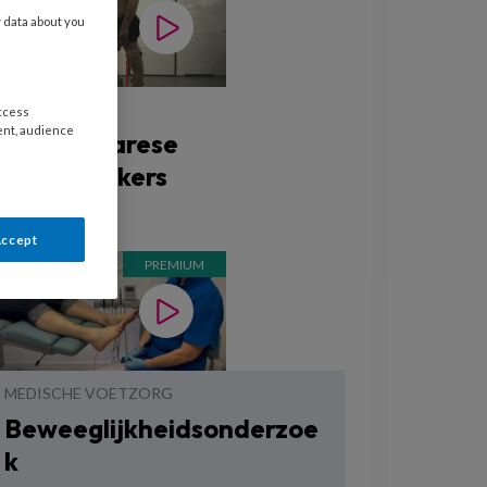
y data about you
access
ent, audience
Slappe parese
kniestrekkers
Accept
MEDISCHE VOETZORG
Beweeglijkheidsonderzoe
k