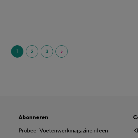
1
2
3
Abonneren
C
Probeer Voetenwerkmagazine.nl een
K