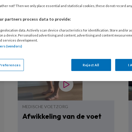
ther not? Then we only place essential and statistical cookies, these do not record an
r partners process data to provide:
geolocation data. Actively scan device characteristics for identification. Store and/or 
 on a device. Personalised advertising and content, advertising and content measurem
Podopost heet nu
d services development.
Voetenwerk!
tners (vendors)
Preferences
Reject All
I 
MEDISCHE VOETZORG
Afwikkeling van de voet