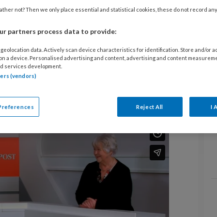
mentenwijzer
ther not? Then we only place essential and statistical cookies, these do not record an
r partners process data to provide:
geolocation data. Actively scan device characteristics for identification. Store and/or 
 interviewt Tineke de Beer tijdens
 on a device. Personalised advertising and content, advertising and content measurem
d services development.
ding over de herziene Pedicure-
tners (vendors)
Preferences
Reject All
I 