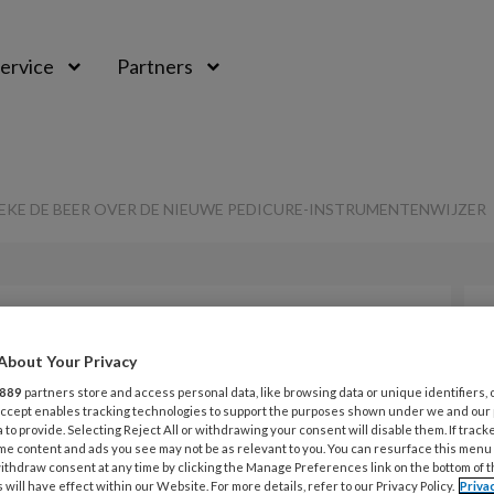
ervice
Partners
EKE DE BEER OVER DE NIEUWE PEDICURE-INSTRUMENTENWIJZER
Opslaan
Reacties
Delen
0
About Your Privacy
-tv-uitzending:
889
partners store and access personal data, like browsing data or unique identifiers, 
 Accept enables tracking technologies to support the purposes shown under we and our
 to provide. Selecting Reject All or withdrawing your consent will disable them. If track
over de nieuwe
me content and ads you see may not be as relevant to you. You can resurface this menu
ithdraw consent at any time by clicking the Manage Preferences link on the bottom of 
 will have effect within our Website. For more details, refer to our Privacy Policy.
Priva