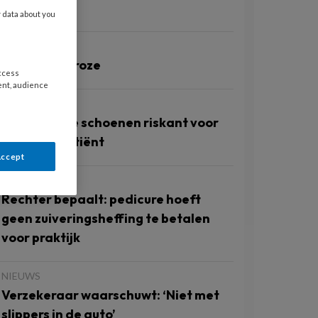
voetulcera’
y data about you
NIEUWS
De zomer is roze
access
ent, audience
NIEUWS
Ook te grote schoenen riskant voor
diabetespatiënt
Accept
NIEUWS
Rechter bepaalt: pedicure hoeft
geen zuiveringsheffing te betalen
voor praktijk
NIEUWS
Verzekeraar waarschuwt: ‘Niet met
slippers in de auto’