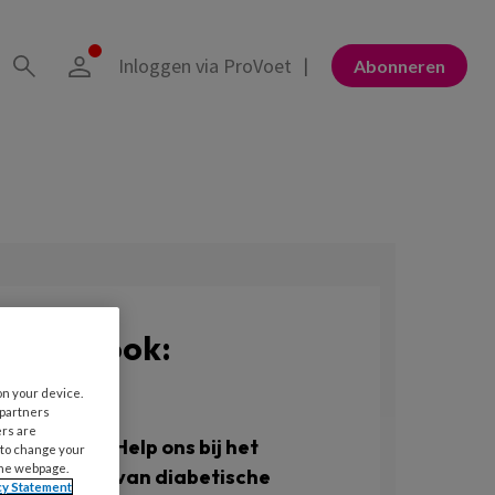
Inloggen via ProVoet
Abonneren
Bekijk ook:
on your device.
 partners
NIEUWS
ers are
Patiënten: ‘Help ons bij het
 to change your
the webpage.
voorkomen van diabetische
cy Statement