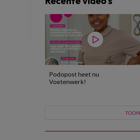
Recente video's
Podopost heet nu
Voetenwerk!
TOON 