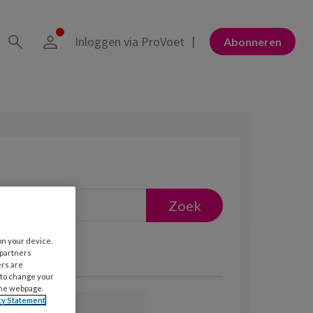
Inloggen via ProVoet
Abonneren
on your device.
 partners
ers are
 to change your
the webpage.
cy Statement