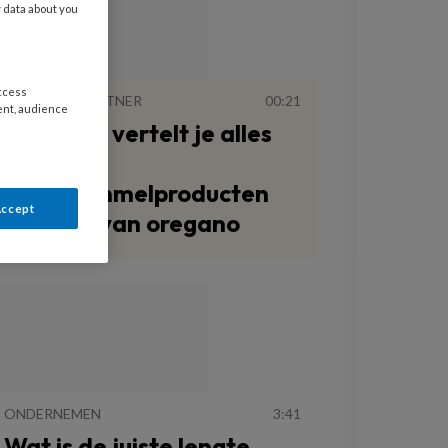
y data about you
access
VAN ONZE PARTNER
00:21
ent, audience
RopaNail vertelt je alles
over
antischimmelproducten
Accept
op basis van oregano
ONDERNEMEN
3:41
Wat is de juiste lengte