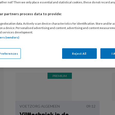
ther not? Then we only place essential and statistical cookies, these do not record an
r partners process data to provide:
geolocation data. Actively scan device characteristics for identification. Store and/or 
VOETZORG ALGEMEEN
03:14
 on a device. Personalised advertising and content, advertising and content measurem
Tip van collega: het
d services development.
tners (vendors)
makkelijk aanbrengen van
een hielpleister met
Preferences
Reject All
I 
klovenzalf
VOETZORG ALGEMEEN
09:12
Vilttechniek in de