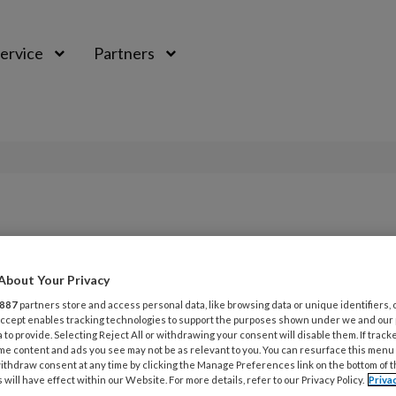
ervice
Partners
About Your Privacy
887
partners store and access personal data, like browsing data or unique identifiers, 
 Accept enables tracking technologies to support the purposes shown under we and our
 to provide. Selecting Reject All or withdrawing your consent will disable them. If track
me content and ads you see may not be as relevant to you. You can resurface this menu
ithdraw consent at any time by clicking the Manage Preferences link on the bottom of 
 will have effect within our Website. For more details, refer to our Privacy Policy.
Priva