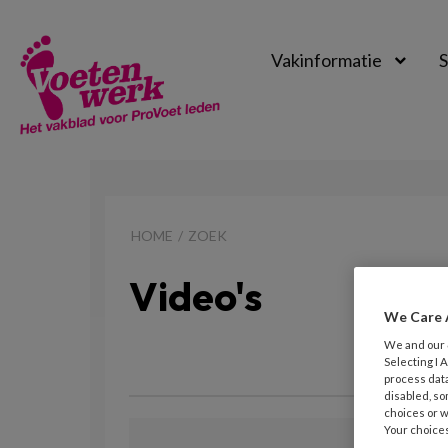
Vakinformatie
S
Voetenwerk
Magazine
HOME
ZOEK
Video's
We Care 
We and our
Selecting I
process data
disabled, so
choices or w
Your choices