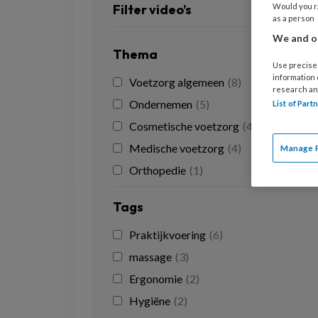
Filter video’s
Would you ra
as a person
We and ou
Thema
Use precise 
information
Voetzorg algemeen
(8)
research an
Ondernemen
(5)
List of Par
Cosmetische voetzorg
(4)
Medische voetzorg
(4)
Manage 
Orthopedie
(1)
Tags
Praktijkvoering
(6)
massage
(3)
Ergonomie
(2)
Hygiëne
(2)