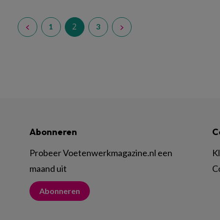
2
1
3
Abonneren
C
Probeer Voetenwerkmagazine.nl een
K
maand uit
C
Abonneren