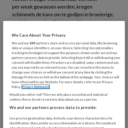
per week gewassen werden, kregen
schimmels de kans om te gedijen in broeierige,
vochtige en onhygiënische sokken en
schoenen. Tegenwoordig treffen we de
We Care About Your Privacy
schimmels veelvuldig aan, juist door een té ver
We and our
889
partners store and access personal data, like browsing
doorgevoerde hygiëne.
data or unique identifiers, on your device. Selecting I Accept enables
tracking technologies to support the purposes shown under we and our
Uit de praktijk: ‘Help, ik heb een rotte nagel’
partners process data to provide. Selecting Reject All or withdrawing your
consent will disable them. If trackers are disabled, some content and ads
Podopost februari 2017:30 (PDF)
you see may not be as relevant to you. You can resurface this menu to
change your choices or withdraw consent at any time by clicking the
Manage Preferences link on the bottom of the webpage. Your choices will
have effect within our Website. For more details, refer to our Privacy
Reageer op dit artikel
Deel dit artikel
Policy.
Privacy Statement
Would you rather not? Then we only place essential and statistical
cookies, these do not record any data about you as a person
nagel
nagelproblemen
onychomycose
We and our partners process data to provide:
schimmelinfecties
Toos Mennen
Use precise geolocation data. Actively scan device characteristics for
identification. Store and/or access information on a device. Personalised
advertising and content, advertising and content measurement,