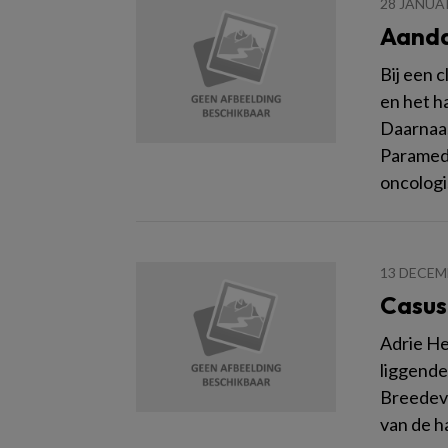
28 JANUA
Aanda
Bij een 
en het h
Daarnaas
Paramedi
oncologi
13 DECEM
Casus
Adrie He
liggende
Breedeve
van de ha