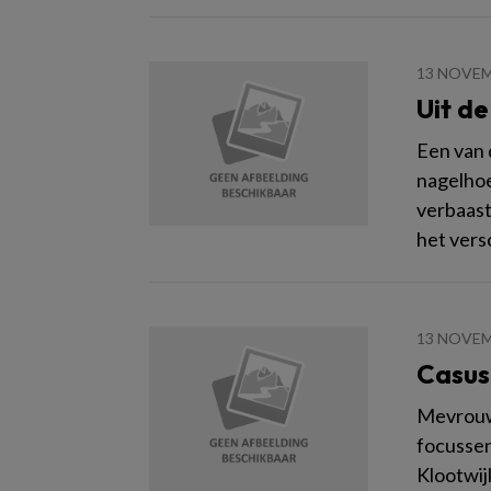
13 NOVEM
Uit de
Een van 
nagelhoek
verbaast
het vers
13 NOVEM
Casus
Mevrouw 
focussen
Klootwij