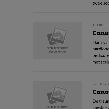
twee soo
15 OKTOB
Casus
Hans van
hardlope
pedicure
met scul
27 JULI 2
Casus
De traum
aanslag 