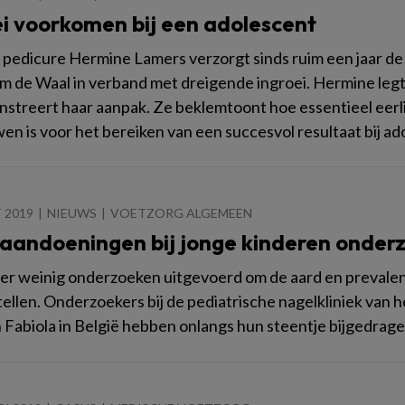
ei voorkomen bij een adolescent
pedicure Hermine Lamers verzorgt sinds ruim een jaar de n
om de Waal in verband met dreigende ingroei. Hermine leg
streert haar aanpak. Ze beklemtoont hoe essentieel eerl
en is voor het bereiken van een succesvol resultaat bij a
 2019
NIEUWS
VOETZORG ALGEMEEN
aandoeningen bij jonge kinderen onder
zeer weinig onderzoeken uitgevoerd om de aard en prevale
stellen. Onderzoekers bij de pediatrische nagelkliniek van 
 Fabiola in België hebben onlangs hun steentje bijgedrage