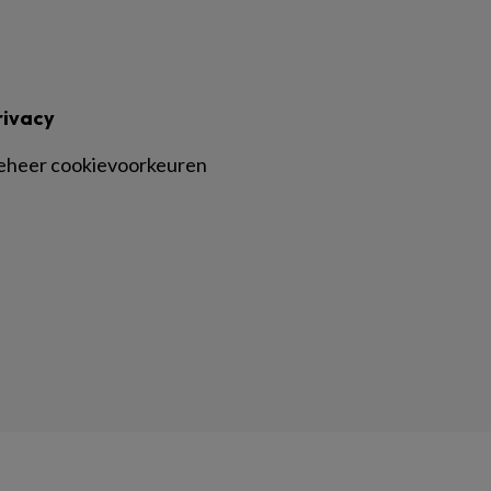
rivacy
eheer cookievoorkeuren