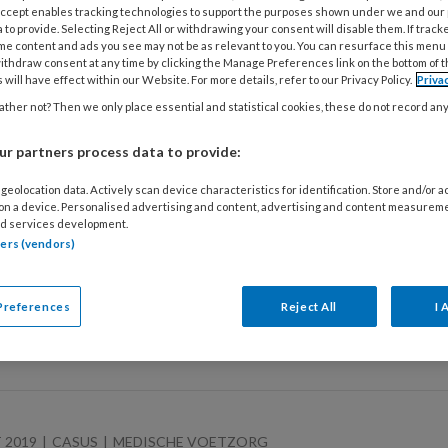
s van de halluci van Sonja Janssen¹ (52) drukken door hun vo
 Accept enables tracking technologies to support the purposes shown under we and our
hiels reguleert ze met Goldstadt-Spange. Deze beugel, voo
 to provide. Selecting Reject All or withdrawing your consent will disable them. If track
me content and ads you see may not be as relevant to you. You can resurface this menu
es op een nagel te plaatsen. In deze casus motiveert Elle 
ithdraw consent at any time by clicking the Manage Preferences link on the bottom of 
e.
 will have effect within our Website. For more details, refer to our Privacy Policy.
Priva
ther not? Then we only place essential and statistical cookies, these do not record an
r partners process data to provide:
BER 2019
CASUS
MEDISCHE VOETZORG
geolocation data. Actively scan device characteristics for identification. Store and/or 
esenagels met poly-acrylgel
 on a device. Personalised advertising and content, advertising and content measurem
d services development.
leden werden bij de problematische nagels van de halluci
tners (vendors)
actie, respectievelijk een wigexcisie uitgevoerd. Sindsdien
e nagels. Het vrijliggende nagelbed voelt bij omgevingscon
Preferences
Reject All
I 
poly-acrylgelsysteem blijken de nagels het beste te bescher
schiedenis vertelt, demonstreert medisch pedicure Igna 
 2019
CASUS
MEDISCHE VOETZORG