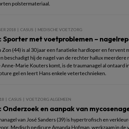
rten polstermateriaal.
ER 2018
CASUS
MEDISCHE VOETZORG
: Sporter met voetproblemen – nagelrepa
 Zon (44) is al 30 jaar een fanatieke hardloper en fervent 
n beschadigt hij de nagel van de rechter hallux meerdere m
 Anne-Marie Kouters komt, is de traumanagel al ontaard in 
pture gel en leert Hans enkele vetertechnieken.
018
CASUS
VOETZORG ALGEMEEN
: Onderzoek en aanpak van mycosenage
anagel van José Sanders (39) is hypertrofisch en verkleu
voor. Medisch pedicure Amanda Hofman, werkzaam in de v