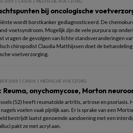
RI 2019
CASUS
MEDISCHE VOETZORG
chtspunten bij oncologische voetverzor
cliënte wordt borstkanker gediagnosticeerd. De chemokuren
and-voetsyndroom. Mogelijk zijn de vele purpura op onder
t vragen de gevolgen van lichte standsveranderingen va
sch chiropodist Claudia Matthijssen doet de behandeling en 
sche voetverzorging.
BER 2018
CASUS
MEDISCHE VOETZORG
: Reuma, onychomycose, Morton neuroom
ssels (52) heeft reumatoïde artritis, artrose en psoriasis.
 nagels voelen vaak pijnlijk aan. Er is sprake van een Mo
ld bestrijdt laatst genoemde aandoening met een interdi
lluci pakt ze met acryl aan.