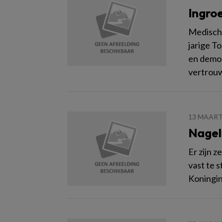
Ingro
Medisch 
jarige T
en demon
vertrouw
13 MAART
Nagel
Er zijn 
vast te 
Koningin