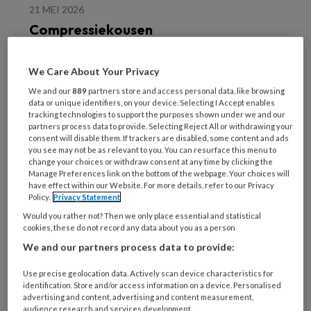
21 MEI 2026
Compressiekousen
helpen niet om
hardloopblessures te
We Care About Your Privacy
voorkomen
We and our
889
partners store and access personal data, like browsing
data or unique identifiers, on your device. Selecting I Accept enables
tracking technologies to support the purposes shown under we and our
partners process data to provide. Selecting Reject All or withdrawing your
consent will disable them. If trackers are disabled, some content and ads
you see may not be as relevant to you. You can resurface this menu to
change your choices or withdraw consent at any time by clicking the
23 APRIL 2026
Manage Preferences link on the bottom of the webpage. Your choices will
En in Groot-Brittannië is
have effect within our Website. For more details, refer to our Privacy
Policy.
Privacy Statement
het Nationale
Voetenweek
Would you rather not? Then we only place essential and statistical
cookies, these do not record any data about you as a person
We and our partners process data to provide:
Use precise geolocation data. Actively scan device characteristics for
identification. Store and/or access information on a device. Personalised
advertising and content, advertising and content measurement,
audience research and services development.