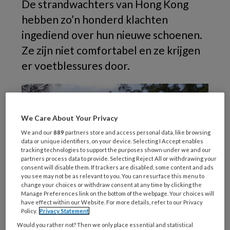
De strandwachters van Hong Kong
hebben zo’n honderd klachten
ingediend over hun nieuwe schoenen.
Ze zijn niet comfortabel en ze krijgen
er voetblessures door.
We Care About Your Privacy
We and our
889
partners store and access personal data, like browsing
data or unique identifiers, on your device. Selecting I Accept enables
tracking technologies to support the purposes shown under we and our
partners process data to provide. Selecting Reject All or withdrawing your
consent will disable them. If trackers are disabled, some content and ads
you see may not be as relevant to you. You can resurface this menu to
change your choices or withdraw consent at any time by clicking the
Manage Preferences link on the bottom of the webpage. Your choices will
have effect within our Website. For more details, refer to our Privacy
Policy.
Privacy Statement
Would you rather not? Then we only place essential and statistical