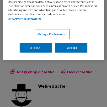
Use precise geolocation data. Actively scan device characteristics for
te kunnen slaan: de ingebouwde sensoren,
identification. Store and/or access information on a device. Personalised
advertising and content, advertising and content measurement,
gecombineerd met de GPS-locatiemodule en
audience research and services development.
een GSM-module zorgen voor een noodsignaal
List of Partners (vendors)
inclusief locatie.
Manage Preferences
De schoen moet medio dit jaar beschikbaar
zijn. De aanschafprijs zal tussen de 100 en de
Reject All
I Accept
150 euro liggen, waar nog een maandbedrag
bijkomt voor de alarmservice.
Reageer op dit artikel
Deel dit artikel
Webredactie