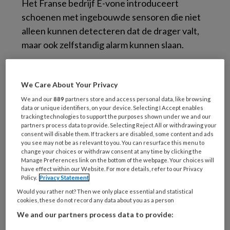
Het Franse bedrijf E-vone introduceert
schoenen met ingebouwde sensoren die niet
alleen kunnen detecteren dat de drager valt,
maar ook zelfstandig alarm kunnen slaan.
We Care About Your Privacy
We and our
889
partners store and access personal data, like browsing
data or unique identifiers, on your device. Selecting I Accept enables
De schoenen zijn bedoeld voor senioren, maar
tracking technologies to support the purposes shown under we and our
partners process data to provide. Selecting Reject All or withdrawing your
ook bouwvakkers, wandelaars en anderen
consent will disable them. If trackers are disabled, some content and ads
you see may not be as relevant to you. You can resurface this menu to
kunnen de schoen gebruiken. In de zool van de
change your choices or withdraw consent at any time by clicking the
schoen zijn diverse sensoren geplaatst: een
Manage Preferences link on the bottom of the webpage. Your choices will
have effect within our Website. For more details, refer to our Privacy
GPS voor de locatiebepaling, een
Policy.
Privacy Statement
versnellingsmeter, een gyroscoop en een
Would you rather not? Then we only place essential and statistical
druksensor die meet of iemand de schoen
cookies, these do not record any data about you as a person
daadwerkelijk draagt en het alarm activeert.
We and our partners process data to provide:
De schoen heeft verder niets nodig om alarm