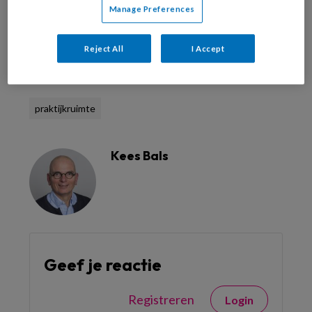
Manage Preferences
Reject All
I Accept
Reageer op dit artikel
Deel dit artikel
praktijkruimte
Kees Bals
Geef je reactie
Registreren
Login