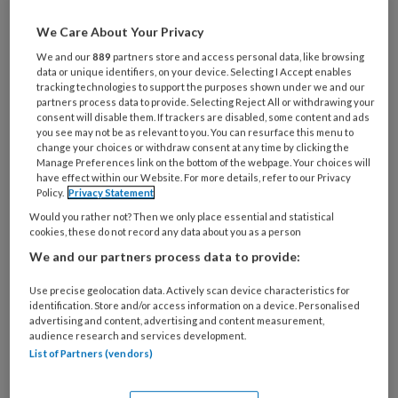
Pedicure Margriet van Vuuren dreigde
haar praktijk te verliezen, omdat die
We Care About Your Privacy
volgens het omgevingsplan van de
We and our
889
partners store and access personal data, like browsing
data or unique identifiers, on your device. Selecting I Accept enables
gemeente Altena op de verkeerde
tracking technologies to support the purposes shown under we and our
partners process data to provide. Selecting Reject All or withdrawing your
plek zit. Een gemeenteraadslid
consent will disable them. If trackers are disabled, some content and ads
you see may not be as relevant to you. You can resurface this menu to
voorkwam dit drama. Hoe blijf je zo'n
change your choices or withdraw consent at any time by clicking the
rampscenario voor?
Manage Preferences link on the bottom of the webpage. Your choices will
have effect within our Website. For more details, refer to our Privacy
Policy.
Privacy Statement
Would you rather not? Then we only place essential and statistical
cookies, these do not record any data about you as a person
PREMIUM
We and our partners process data to provide:
Use precise geolocation data. Actively scan device characteristics for
identification. Store and/or access information on a device. Personalised
advertising and content, advertising and content measurement,
audience research and services development.
Bekijk de mogelijkheden
List of Partners (vendors)
Al abonnee?
Log dan in