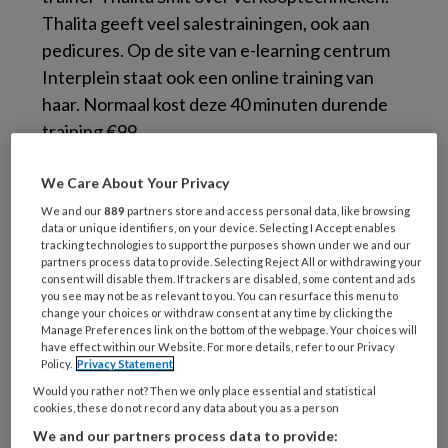
Thalita geeft veel salestrainingen, ook aan
pedicures. Op de site van e-learning centrum
Interplein staat ook een online training van
haar. Normaal kost deze 40 minuten durende
training €99.
We Care About Your Privacy
We and our
889
partners store and access personal data, like browsing
Speciaal voor abonnees van Podopost heeft
data or unique identifiers, on your device. Selecting I Accept enables
tracking technologies to support the purposes shown under we and our
Thalita Smit deel 1 van haar online Sales
partners process data to provide. Selecting Reject All or withdrawing your
Training gratis beschikbaar gesteld.
consent will disable them. If trackers are disabled, some content and ads
you see may not be as relevant to you. You can resurface this menu to
Onderstaande link leidt u naar de training. Als u
change your choices or withdraw consent at any time by clicking the
Manage Preferences link on the bottom of the webpage. Your choices will
op de site de training bestelt, toetst u bij
have effect within our Website. For more details, refer to our Privacy
actiecode
Thalita
in. Klik daarna op code
Policy.
Privacy Statement
toepassen en vul de gegevens in. Rond de
Would you rather not? Then we only place essential and statistical
cookies, these do not record any data about you as a person
bestelling af. U krijgt daarna 2 e-mails.
We and our partners process data to provide: