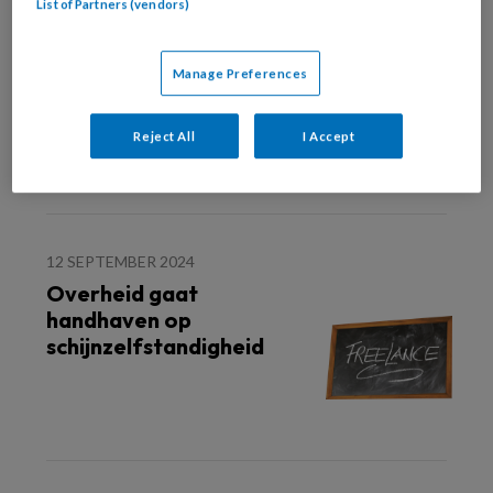
List of Partners (vendors)
18 SEPTEMBER 2024
Twentse zorginstellingen
stoppen met zzp’ers
Manage Preferences
Reject All
I Accept
12 SEPTEMBER 2024
Overheid gaat
handhaven op
schijnzelfstandigheid