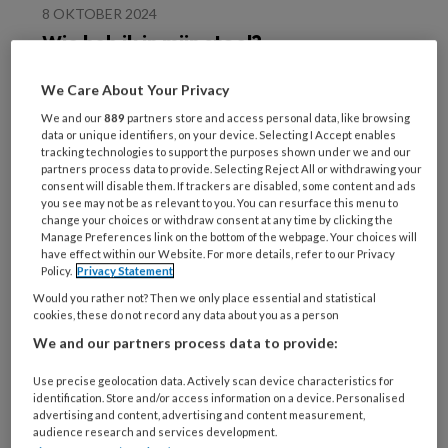
8 OKTOBER 2024
Wie heb ik in mijn stoel?
We Care About Your Privacy
We and our
889
partners store and access personal data, like browsing
data or unique identifiers, on your device. Selecting I Accept enables
tracking technologies to support the purposes shown under we and our
partners process data to provide. Selecting Reject All or withdrawing your
consent will disable them. If trackers are disabled, some content and ads
you see may not be as relevant to you. You can resurface this menu to
change your choices or withdraw consent at any time by clicking the
1 OKTOBER 2024
Manage Preferences link on the bottom of the webpage. Your choices will
have effect within our Website. For more details, refer to our Privacy
Is jouw praktijk digitaal
Policy.
Privacy Statement
veilig?
Would you rather not? Then we only place essential and statistical
cookies, these do not record any data about you as a person
We and our partners process data to provide:
Use precise geolocation data. Actively scan device characteristics for
identification. Store and/or access information on a device. Personalised
advertising and content, advertising and content measurement,
audience research and services development.