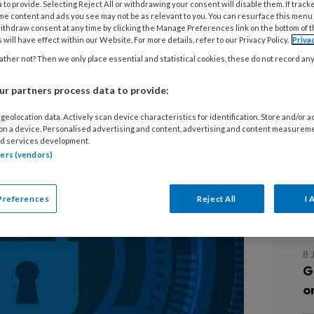
 to provide. Selecting Reject All or withdrawing your consent will disable them. If track
20
me content and ads you see may not be as relevant to you. You can resurface this menu
N
ithdraw consent at any time by clicking the Manage Preferences link on the bottom of 
 will have effect within our Website. For more details, refer to our Privacy Policy.
Priva
doende beveiligd? Vanaf 1 juli 2025
v
ther not? Then we only place essential and statistical cookies, these do not record an
g
– te maken met de nieuwe
eorganisatie ProVoet organiseert op
r partners process data to provide:
r waarin deskundigen je bijpraten.
1
geolocation data. Actively scan device characteristics for identification. Store and/or 
N
 on a device. Personalised advertising and content, advertising and content measurem
d services development.
tners (vendors)
6
M
Preferences
Reject All
I 
v
8 
G
o