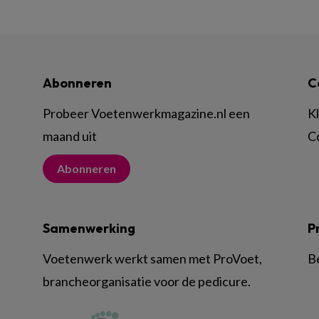
Abonneren
C
Probeer Voetenwerkmagazine.nl een
K
maand uit
C
Abonneren
Samenwerking
P
Voetenwerk werkt samen met ProVoet,
B
brancheorganisatie voor de pedicure.