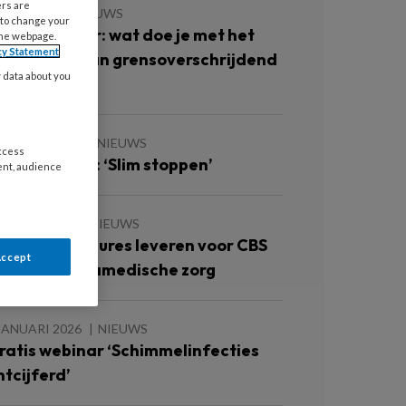
ers are
 MEI 2026
NIEUWS
 to change your
ieuw webinar: wat doe je met het
the webpage.
cy Statement
ermoeden van grensoverschrijdend
y data about you
edrag?
2 MAART 2026
NIEUWS
access
ieuwe cursus: ‘Slim stoppen’
ent, audience
 MAART 2026
NIEUWS
edisch pedicures leveren voor CBS
Accept
oortaan paramedische zorg
JANUARI 2026
NIEUWS
ratis webinar ‘Schimmelinfecties
ntcijferd’