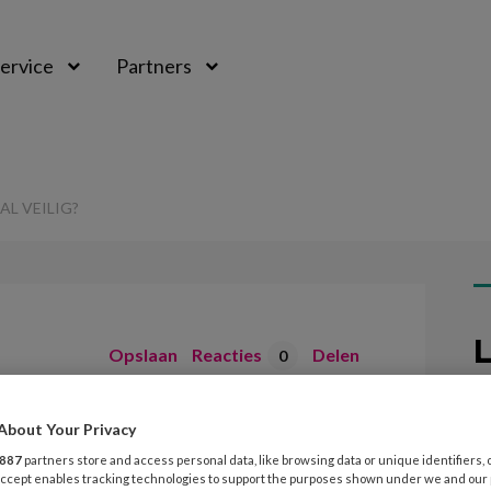
ervice
Partners
AL VEILIG?
L
Opslaan
Reacties
Delen
0
30
 digitaal veilig?
About Your Privacy
V
887
partners store and access personal data, like browsing data or unique identifiers, 
 Accept enables tracking technologies to support the purposes shown under we and our