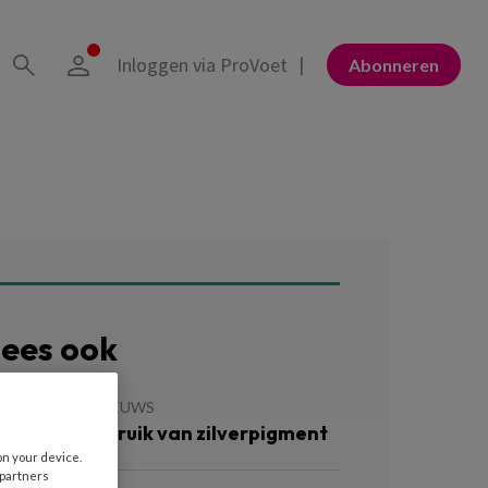
Inloggen via ProVoet
Abonneren
ees ook
 JUNI 2026
NIEUWS
erbod op gebruik van zilverpigment
on your device.
 partners