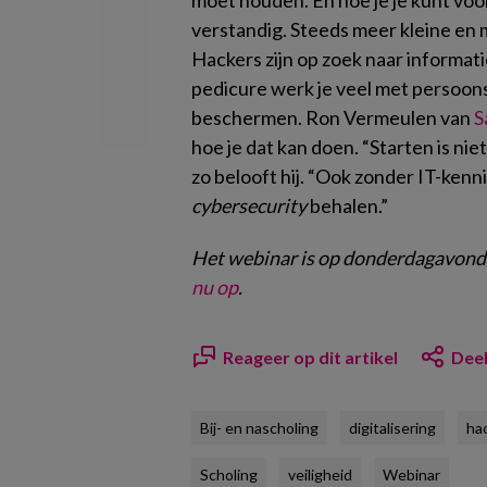
verstandig. Steeds meer kleine en
Hackers zijn op zoek naar informat
pedicure werk je veel met persoon
beschermen. Ron Vermeulen van
S
hoe je dat kan doen. “Starten is nie
zo belooft hij. “Ook zonder IT-kenn
cybersecurity
behalen.”
Het webinar is op donderdagavond 
nu op
.
Reageer op dit artikel
Deel
Bij- en nascholing
digitalisering
ha
Scholing
veiligheid
Webinar