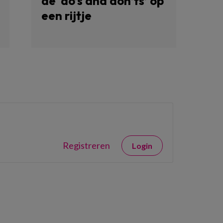
de ‘do’s and don’ts’ op
een rijtje
Registreren
Login