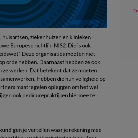
T
 huisartsen, ziekenhuizen en klinieken
we Europese richtlijn NIS2. Die is ook
eidswet’. Deze organisaties moeten niet
id op orde hebben. Daarnaast hebben ze ook
in ze werken. Dat betekent dat ze moeten
e samenwerken. Hebben die hun veiligheid op
artners maatregelen opleggen om het wel
ijgen ook pedicurepraktijken hiermee te
skundigen je vertellen waar je rekening mee
rbereiden. want alvast starten is sowieso