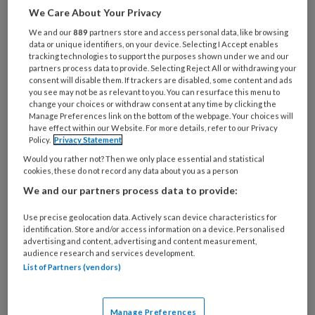
en eigenaar van Voet & Relax in het
We Care About Your Privacy
Noord-Hollandse Abbekerk. In
We and our
889
partners store and access personal data, like browsing
november zit ze 22 jaar in het
data or unique identifiers, on your device. Selecting I Accept enables
tracking technologies to support the purposes shown under we and our
pedicurevak.
partners process data to provide. Selecting Reject All or withdrawing your
consent will disable them. If trackers are disabled, some content and ads
you see may not be as relevant to you. You can resurface this menu to
change your choices or withdraw consent at any time by clicking the
Manage Preferences link on the bottom of the webpage. Your choices will
PREMIUM
have effect within our Website. For more details, refer to our Privacy
Policy.
Privacy Statement
Would you rather not? Then we only place essential and statistical
cookies, these do not record any data about you as a person
We and our partners process data to provide:
Bekijk de mogelijkheden
Use precise geolocation data. Actively scan device characteristics for
identification. Store and/or access information on a device. Personalised
Al abonnee?
Log dan in
advertising and content, advertising and content measurement,
audience research and services development.
List of Partners (vendors)
Reageer op dit artikel
Deel dit artikel
Manage Preferences