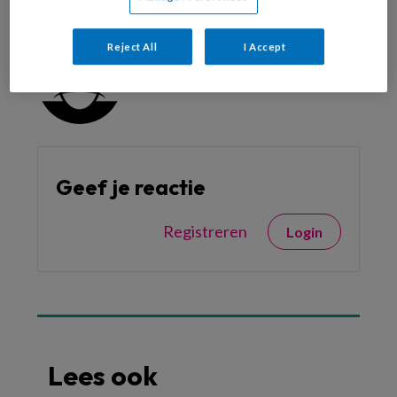
Cintha Rood
Reject All
I Accept
Geef je reactie
Registreren
Login
Lees ook