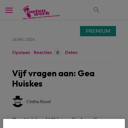
PREMIUM
26 MEI 2026
Opslaan
Reacties
Delen
0
Vijf vragen aan: Gea
Huiskes
Cintha Rood
Gea Huiskes
(62) is medisch pedicure