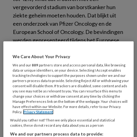
vergevorderd stadium van borstkanker hun
ziekte geheim moeten houden. Dat blijkt uit
een onderzoek van Pfizer Oncology en de
European School of Oncology. De bevindingen
werden gepresenteerd tijdens het Europese
borstkankercongres dat van 9 tot 11 maart in
Amsterdam werd gehouden.
We Care About Your Privacy
We and our
889
partners store and access personal data, like browsing
Het rapport ‘Global Status of Metastatic
data or unique identifiers, on your device. Selecting I Accept enables
tracking technologies to support the purposes shown under we and our
Breast Cancer (mBC): Decenniumverslag 2005
partners process data to provide. Selecting Reject All or withdrawing your
consent will disable them. If trackers are disabled, some content and ads
– 2015’ bevestigt de omvang van de
you see may not be as relevant to you. You can resurface this menu to
misvattingen en misverstanden rondom het
change your choices or withdraw consent at any time by clicking the
Manage Preferences link on the bottom of the webpage. Your choices will
meest vergevorderde en ongeneeslijke
have effect within our Website. For more details, refer to our Privacy
stadium van borstkanker – gemetastaseerde
Policy.
Privacy Statement
borstkanker (mBC), net als de mate van
Would you rather not? Then we only place essential and statistical
cookies, these do not record any data about you as a person
isolement en hulpeloosheid die door patiënten
We and our partners process data to provide: