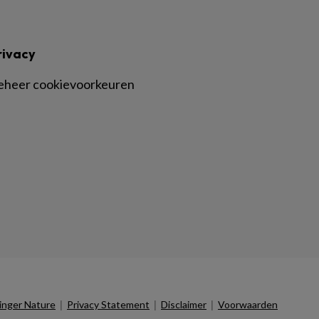
rivacy
eheer cookievoorkeuren
|
|
|
inger Nature
Privacy Statement
Disclaimer
Voorwaarden