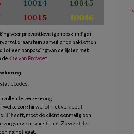
T
ing voor preventieve (geneeskundige)
gverzekeraars hun aanvullende pakketten
d tot een aanpassing van de lijsten met
p de
site van ProVoet
.
rzekering
estatiecodes:
anvullende verzekering.
 welke zorg hij wel of niet vergoedt.
el 1’ heeft, moet de cliënt eenmalig een
 de zorgverzekeraar sturen. Zo weet de
ening het gaat.