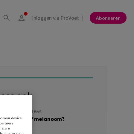
Inloggen via ProVoet
Abonneren
ees ook
 JULI 2026
NIEUWS
oedervlek of melanoom?
on your device.
 partners
ers are
 to change your