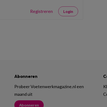
Registreren
Login
Abonneren
C
Probeer Voetenwerkmagazine.nl een
K
maand uit
C
Abonneren