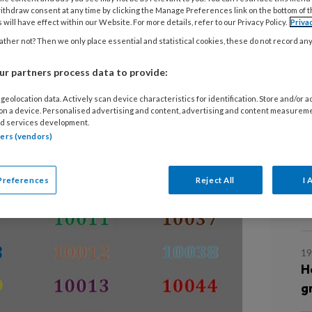
6
ithdraw consent at any time by clicking the Manage Preferences link on the bottom of 
 will have effect within our Website. For more details, refer to our Privacy Policy.
Priva
M
ther not? Then we only place essential and statistical cookies, these do not record an
v
nieuwe prestatiecodes. Daarnaast
r partners process data to provide:
25
nde codes beëindigd. ProVoet geeft
geolocation data. Actively scan device characteristics for identification. Store and/or 
P
 on a device. Personalised advertising and content, advertising and content measurem
d services development.
f
tners (vendors)
6 
Preferences
Reject All
I 
Z
v
19
H
g