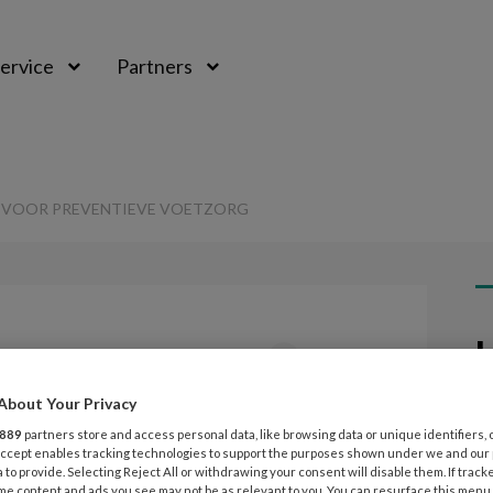
ervice
Partners
 VOOR PREVENTIEVE VOETZORG
L
Opslaan
Reacties
Delen
0
About Your Privacy
29
tiecodes voor
M
889
partners store and access personal data, like browsing data or unique identifiers, 
 Accept enables tracking technologies to support the purposes shown under we and our
etzorg
 to provide. Selecting Reject All or withdrawing your consent will disable them. If track
me content and ads you see may not be as relevant to you. You can resurface this menu