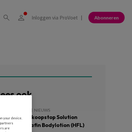
Inloggen via ProVoet
Abonneren
ees ook
 JANUARI 2026
NIEUWS
erplichte verkoopstop Solution
on your device.
 partners
pray en Sensafin Bodylotion (HFL)
ers are