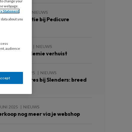
 to change your
the webpage.
cy Statement
JANUARI 2026
NIEUWS
erhuizingsactie bij Pedicure
y data about you
cademie
access
DECEMBER 2025
NIEUWS
ent, audience
edicure Academie verhuist
 SEPTEMBER 2025
NIEUWS
Accept
edicurecongres bij Slenders: breed
n boeiend
JUNI 2025
NIEUWS
erkoop nog meer via je webshop