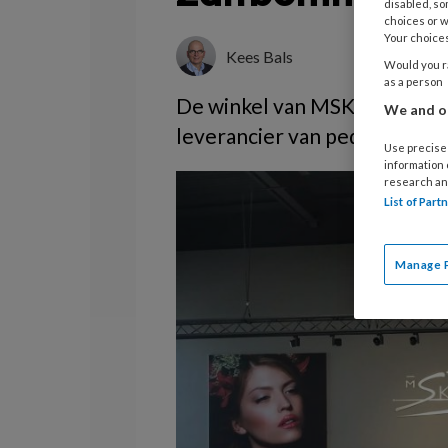
disabled, so
choices or w
Your choices
Kees Bals
Would you ra
as a person
De winkel van MSK in Almelo 
We and ou
leverancier van pedicurepro
Use precise 
information
research an
List of Par
Manage 