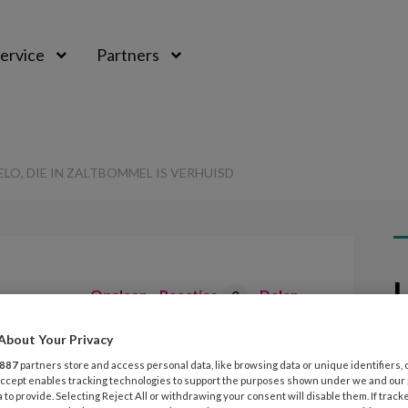
ervice
Partners
ELO, DIE IN ZALTBOMMEL IS VERHUISD
L
Opslaan
Reacties
Delen
0
About Your Privacy
22
l in Almelo, die in
V
887
partners store and access personal data, like browsing data or unique identifiers, 
 Accept enables tracking technologies to support the purposes shown under we and our
S
verhuisd
 to provide. Selecting Reject All or withdrawing your consent will disable them. If track