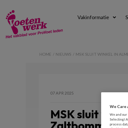
Vakinformatie
S
Voetenwerk
Magazine
HOME
NIEUWS
MSK SLUIT WINKEL IN ALM
07 APR 2025
We Care 
MSK sluit winke
We and our
Selecting I
Zaltbommel is 
process data