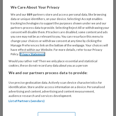
Diede van Puffelen (24) is actief op het
We Care About Your Privacy
hoogste niveau van de Nederlandse
We and our
889
partners store and access personal data, like browsing
hockeycompetitie en in het
data or unique identifiers, on your device. Selecting I Accept enables
tracking technologies to support the purposes shown under we and our
Nederlands herenhockeyteam. Na een
partners process data to provide. Selecting Reject All or withdrawing your
ernstige enkelblessure in 2015 is hij
consent will disable them. If trackers are disabled, some content and ads
you see may not be as relevant to you. You can resurface this menu to
extra alert geworden op zijn voeten.
change your choices or withdraw consent at any time by clicking the
Manage Preferences link on the bottom of the webpage. Your choices will
have effect within our Website. For more details, refer to our Privacy
Policy.
Privacy Statement
Would you rather not? Then we only place essential and statistical
PREMIUM
cookies, these do not record any data about you as a person
We and our partners process data to provide:
Use precise geolocation data. Actively scan device characteristics for
identification. Store and/or access information on a device. Personalised
advertising and content, advertising and content measurement,
Bekijk de mogelijkheden
audience research and services development.
List of Partners (vendors)
Al abonnee?
Log dan in