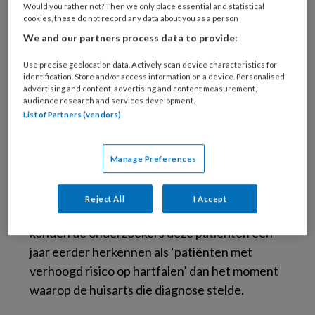
Would you rather not? Then we only place essential and statistical
cookies, these do not record any data about you as a person
We and our partners process data to provide:
© peepo / Getty Images / iStock
Use precise geolocation data. Actively scan device characteristics for
identification. Store and/or access information on a device. Personalised
Dat blijkt uit onderzoek van Nivel en de Vrije
advertising and content, advertising and content measurement,
Universiteit dat is gepubliceerd in het
audience research and services development.
List of Partners (vendors)
wetenschappelijke tijdschrift BMJ Open. In
het onderzoek zijn zorgdata gebruikt van
patiënten ouder dan 70 jaar uit 370
Manage Preferences
huisartsenpraktijken met de diagnose
hartfalen. Met de inzet van een speciaal
Reject All
I Accept
hiervoor ontwikkeld machine learning-model
konden de onderzoekers deze patiënten een
jaar eerder herkennen als ‘patiënten met
verhoogd risico op hartfalen’ dan het moment
waarop de huisarts die diagnose stelde.