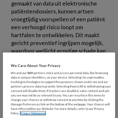
gemaakt van data uit elektronische
patiëntendossiers, kunnen artsen
vroegtijdig voorspellen of een patiënt
een verhoogd risico loopt om
hartfalen te ontwikkelen. Dit maakt
gericht preventief ingrijpen mogelijk,
waardoor wellicht ernstige schade kan
worden voorkomen of uitgesteld.
We Care About Your Privacy
We and our
889
partners store and access personal data, like browsing
data or unique identifiers, on your device. Selecting I Accept enables
tracking technologies to support the purposes shown under we and our
partners process data to provide. Selecting Reject All or withdrawing your
consent will disable them. If trackers are disabled, some content and ads
you see may not be as relevant to you. You can resurface this menu to
change your choices or withdraw consent at any time by clicking the
Manage Preferences link on the bottom of the webpage. Your choices will
have effect within our Website. For more details, refer to our Privacy
Policy.
Privacy Statement