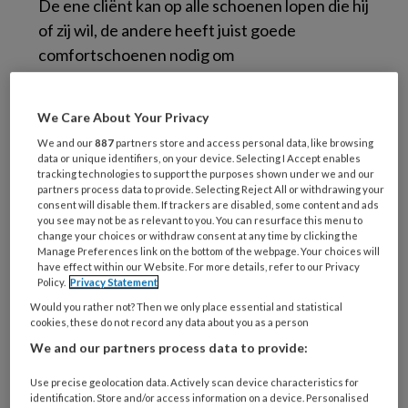
De ene cliënt kan op alle schoenen lopen die hij
of zij wil, de andere heeft juist goede
comfortschoenen nodig om
voetproblemen (verder) te voorkomen. En er
zijn situaties waarin ook comfortschoenen
We Care About Your Privacy
geen soelaas meer bieden. Denk bijvoorbeeld
We and our
887
partners store and access personal data, like browsing
aan reumapatiënten met
data or unique identifiers, on your device. Selecting I Accept enables
ernstige standsveranderingen in hun voeten.
tracking technologies to support the purposes shown under we and our
partners process data to provide. Selecting Reject All or withdrawing your
In dat geval zijn op maat gemaakte
consent will disable them. If trackers are disabled, some content and ads
you see may not be as relevant to you. You can resurface this menu to
(semi) orthopedische schoenen vereist.
change your choices or withdraw consent at any time by clicking the
Manage Preferences link on the bottom of the webpage. Your choices will
Reportage Hoe worden orthopedische
have effect within our Website. For more details, refer to our Privacy
Policy.
Privacy Statement
schoenen gemaakt Podopost december
Would you rather not? Then we only place essential and statistical
2014;27 (
PDF)
cookies, these do not record any data about you as a person
We and our partners process data to provide:
Use precise geolocation data. Actively scan device characteristics for
identification. Store and/or access information on a device. Personalised