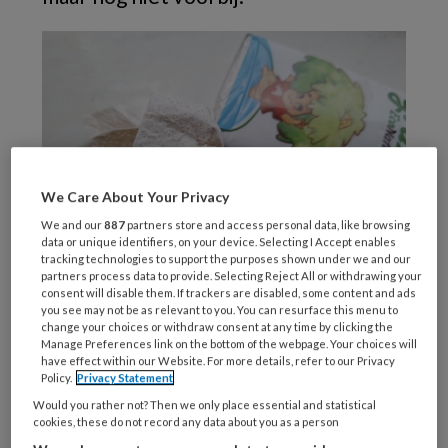
We Care About Your Privacy
We and our
887
partners store and access personal data, like browsing
data or unique identifiers, on your device. Selecting I Accept enables
tracking technologies to support the purposes shown under we and our
partners process data to provide. Selecting Reject All or withdrawing your
consent will disable them. If trackers are disabled, some content and ads
you see may not be as relevant to you. You can resurface this menu to
change your choices or withdraw consent at any time by clicking the
Het aantal mensen dat de laatste weken met
Manage Preferences link on the bottom of the webpage. Your choices will
griepachtige klachten naar de huisarts ging,
have effect within our Website. For more details, refer to our Privacy
Policy.
Privacy Statement
wordt steeds minder. De afgelopen week
Would you rather not? Then we only place essential and statistical
waren dat er 42 op 100.000 inwoners, de week
cookies, these do not record any data about you as a person
ervoor nog 48. Ook bij de monsters die naar