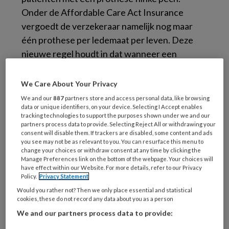
Onder de Affordable Care Act Insurance
vergoedt de verzekeraar namelijk nog maar
één prothese per ledemaat per leven. Deze
nieuwe regel houdt in dat wanneer een
prothese stuk gaat of door slijtage niet meer
goed zit, deze niet gerepareerd of vervangen
We Care About Your Privacy
wordt. Alleen voor kinderen geldt een
We and our
887
partners store and access personal data, like browsing
uitzondering.
data or unique identifiers, on your device. Selecting I Accept enables
tracking technologies to support the purposes shown under we and our
partners process data to provide. Selecting Reject All or withdrawing your
Dan Bastian, een instrumentenmaker, vertelt
consent will disable them. If trackers are disabled, some content and ads
you see may not be as relevant to you. You can resurface this menu to
aan de Amerikaanse nieuwszender CBS dat
change your choices or withdraw consent at any time by clicking the
geen enkele prothese levenslang meegaat.
Manage Preferences link on the bottom of the webpage. Your choices will
have effect within our Website. For more details, refer to our Privacy
“Het lichaam verandert en technologie
Policy.
Privacy Statement
verbetert, maar dat maakt de
Would you rather not? Then we only place essential and statistical
cookies, these do not record any data about you as a person
staatsverzekeraars, blijkbaar niets uit.” Veel
We and our partners process data to provide:
mensen met een prothese vrezen nu