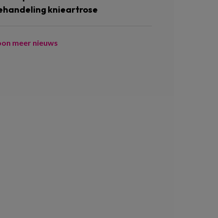
ehandeling knieartrose
oon meer nieuws