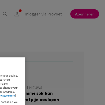
Inloggen via ProVoet
Abonneren
ees ook
on your device.
 partners
ers are
4 OKTOBER 2025
NIEUWS
 to change your
the webpage.
et nieuwe ‘slimme sok’ kan
cy Statement
iabetespatiënt pijnloos lopen
y data about you