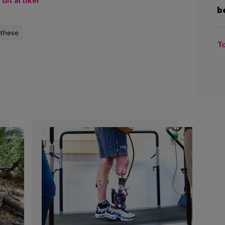
b
othese
T