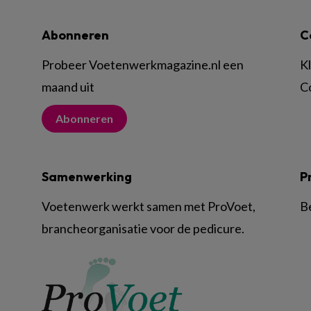
Abonneren
C
Probeer Voetenwerkmagazine.nl een
K
maand uit
C
Abonneren
Samenwerking
P
Voetenwerk werkt samen met ProVoet,
B
brancheorganisatie voor de pedicure.