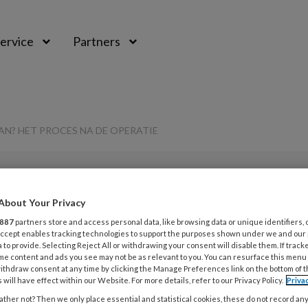
ervice
Partners
AN? HET PROCES NA DE OPERATIE
About Your Privacy
L
Opslaan
Reacties
Delen
0
887
partners store and access personal data, like browsing data or unique identifiers, 
 Accept enables tracking technologies to support the purposes shown under we and our
 to provide. Selecting Reject All or withdrawing your consent will disable them. If track
2
me content and ads you see may not be as relevant to you. You can resurface this menu
atie en dan? Het
ithdraw consent at any time by clicking the Manage Preferences link on the bottom of 
M
 will have effect within our Website. For more details, refer to our Privacy Policy.
Priva
d
peratie
ther not? Then we only place essential and statistical cookies, these do not record an