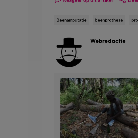
Beenamputatie
beenprothese
pr
Webredactie