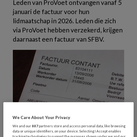
Leden van ProVoet ontvangen vanaf 5
januari de factuur voor hun
lidmaatschap in 2026. Leden die zich
via ProVoet hebben verzekerd, krijgen
daarnaast een factuur van SFBV.
(Foto: M. Minderhoud; Creative Commons)
We Care About Your Privacy
ProVoet adviseert de leden om nu hun
We and our
887
partners store and access personal data, like browsing
lidmaatschap door te lopen
. Dat doe je in ‘Mijn
data or unique identifiers, on your device. Selecting I Accept enables
tracking technologies to support the purposes shown under we and our