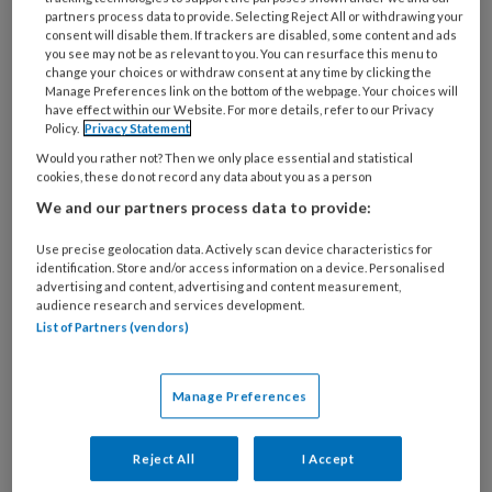
ProVoet > Mijn Modules’. “Wil je iedere twee
partners process data to provide. Selecting Reject All or withdrawing your
maanden het mooie Voetenwerk Magazine
consent will disable them. If trackers are disabled, some content and ads
you see may not be as relevant to you. You can resurface this menu to
ontvangen? Vink deze module dan aan.” Kijk
change your choices or withdraw consent at any time by clicking the
ook naar de AVG-module: hiermee zorg je dat
Manage Preferences link on the bottom of the webpage. Your choices will
have effect within our Website. For more details, refer to our Privacy
je voldoet aan de wetgeving rond het
Policy.
Privacy Statement
verwerken van persoonsgegevens. De
Would you rather not? Then we only place essential and statistical
cookies, these do not record any data about you as a person
facturen voor je verzekeringen komen van
We and our partners process data to provide:
SFBV. In ‘Mijn ProVoet > Mijn Verzekeringen’
zie je welke verzekeringen je hebt afgesloten.
Use precise geolocation data. Actively scan device characteristics for
identification. Store and/or access information on a device. Personalised
advertising and content, advertising and content measurement,
Digitaal
audience research and services development.
List of Partners (vendors)
ProVoet en SFBV versturen geen papieren
facturen. Je ontvangt een e-mail van de
financiële afdeling met een blauwe knop om de
Manage Preferences
factuur te downloaden. Let op: deze knop is
tijdelijk actief. In ‘Mijn ProVoet > Mijn
Reject All
I Accept
Facturen’ vind je al je facturen. Hier kun je ze